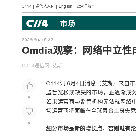
C114
|
通信人家园
|
English
|
公众号矩阵
市场
2026/6/4 15:32
Omdia观察：网络中立性
C114通信网 艾斯
C114讯 6月4日消息（艾斯）来自
监管宽松或缺失的市场，正逐渐成
0
如果
运营商
与监管机构无法就网络中立
场运营商将面临在全球舞台上丧失竞
0
细分市场是新的增长点，否则就有沦