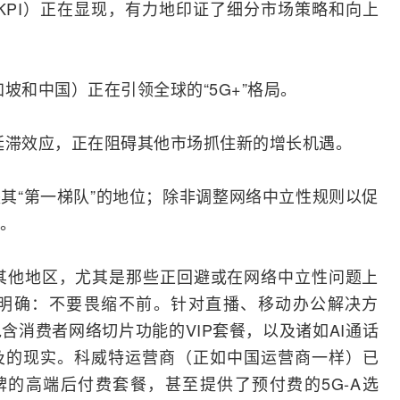
KPI）正在显现，有力地印证了细分市场策略和向上
坡和中国）正在引领全球的“5G+”格局。
延滞效应，正在阻碍其他市场抓住新的增长机遇。
丧失其“第一梯队”的地位；除非调整网络中立性规则以促
。
，对于世界其他地区，尤其是那些正回避或在网络中立性问题上
明确：不要畏缩不前。针对直播、移动办公解决方
含消费者网络切片功能的VIP套餐，以及诸如
AI
通话
及的现实。科威特运营商（正如中国运营商一样）已
d”品牌的高端后付费套餐，甚至提供了预付费的
5G-A
选