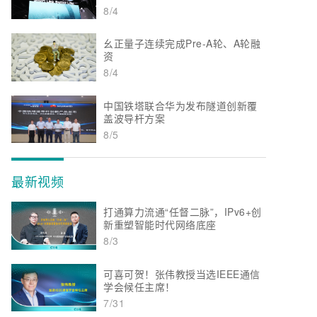
8/4
幺正量子连续完成Pre-A轮、A轮融
资
8/4
中国铁塔联合华为发布隧道创新覆
盖波导杆方案
8/5
最新视频
打通算力流通“任督二脉”，IPv6+创
新重塑智能时代网络底座
8/3
可喜可贺！张伟教授当选IEEE通信
学会候任主席！
7/31