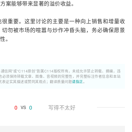
新方案能够带来显著的溢价收益。
也很重要。这里讨论的主要是一种向上销售和增量收
。切勿被市场的喧嚣与炒作冲昏头脑，务必确保愿景
性。
4通信网”或“C114原创”皆属C114版权所有，未经允许禁止转载、摘编，违
也必须保持转载文章、图像、音视频的完整性，并完整标注作者信息和本站
代表证实其描述或赞同其观点；翻译质量问题
请指正
。
0
0
写得不太好
VS