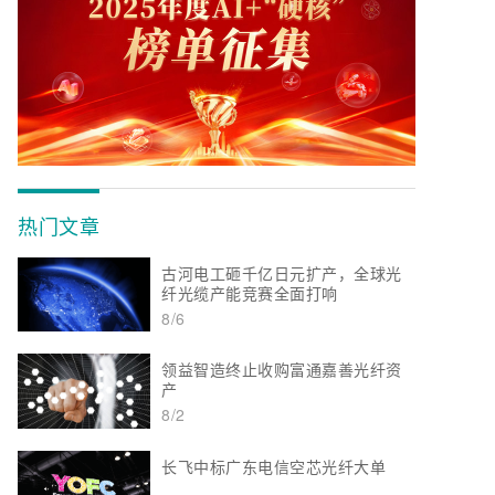
热门文章
古河电工砸千亿日元扩产，全球光
纤光缆产能竞赛全面打响
8/6
领益智造终止收购富通嘉善光纤资
产
8/2
长飞中标广东电信空芯光纤大单