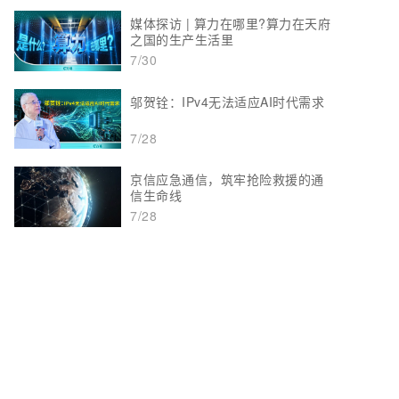
媒体探访 | 算力在哪里?算力在天府
之国的生产生活里
7/30
邬贺铨：IPv4无法适应AI时代需求
7/28
京信应急通信，筑牢抢险救援的通
信生命线
7/28