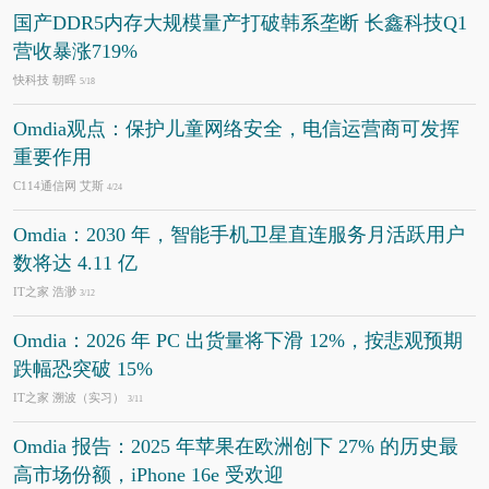
国产DDR5内存大规模量产打破韩系垄断 长鑫科技Q1
营收暴涨719%
快科技 朝晖
5/18
Omdia观点：保护儿童网络安全，电信运营商可发挥
重要作用
C114通信网 艾斯
4/24
Omdia：2030 年，智能手机卫星直连服务月活跃用户
数将达 4.11 亿
IT之家 浩渺
3/12
Omdia：2026 年 PC 出货量将下滑 12%，按悲观预期
跌幅恐突破 15%
IT之家 溯波（实习）
3/11
Omdia 报告：2025 年苹果在欧洲创下 27% 的历史最
高市场份额，iPhone 16e 受欢迎