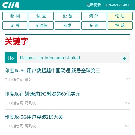
最新更新：2026-8-9 22:48:16
新 闻
运 营
设 备
海 外
论 坛
无 线
光通信
技术
专 题
终 端
关键字
Jio
Reliance Jio Infocomm Limited
印度Jio 5G用户数超越中国联通 跃居全球第三
C114通信网 颜翊
1/20
印度Jio计划通过IPO融资超60亿美元
C114通信网 蒋均牧
7/31
印度Jio 5G用户突破2亿大关
C114通信网 蒋均牧
7/22