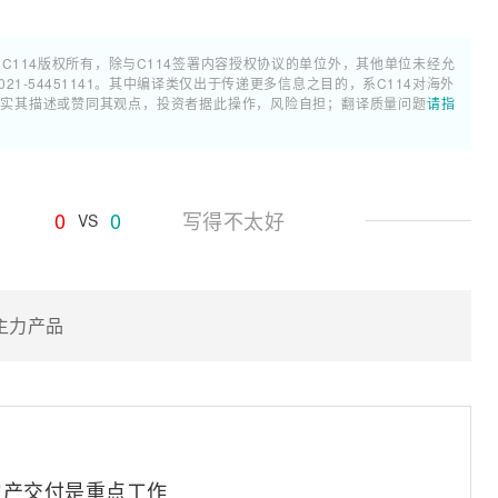
属C114版权所有，除与C114签署内容授权协议的单位外，其他单位未经允
1-54451141。其中编译类仅出于传递更多信息之目的，系C114对海外
证实其描述或赞同其观点，投资者据此操作，风险自担；翻译质量问题
请指
0
0
写得不太好
VS
的主力产品
生产交付是重点工作