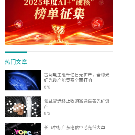
热门文章
古河电工砸千亿日元扩产，全球光
纤光缆产能竞赛全面打响
8/6
领益智造终止收购富通嘉善光纤资
产
8/2
长飞中标广东电信空芯光纤大单