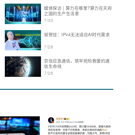
媒体探访 | 算力在哪里?算力在天府
之国的生产生活里
7/30
邬贺铨：IPv4无法适应AI时代需求
7/28
京信应急通信，筑牢抢险救援的通
信生命线
7/28