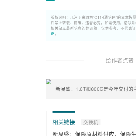
版权说明：凡注明来源为“C114通信网”的文章皆
许禁止转载、摘编，违者必究。如需使用，请联系02
相关站点最新信息的翻译稿，仅供参考，不代表
正
。
给作者点赞
新易盛：1.6T和800G是今年交付
相关链接
交换机
新易盛：保障原材料供应、保障