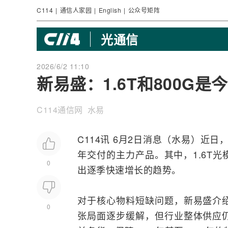
C114
|
通信人家园
|
English
|
公众号矩阵
光通信
2026/6/2 11:10
新易盛：1.6T和800G
C114通信网 水易
C114讯 6月2日消息（水易）近日
年交付的主力产品。其中，1.6T
0
出逐季快速增长的趋势。
对于核心物料短缺问题，新易盛介
0
张局面逐步缓解，但行业整体供应