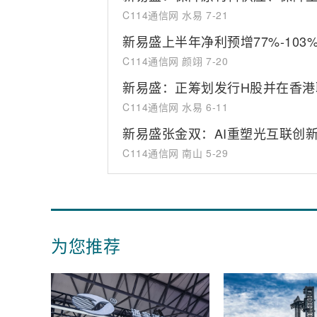
C114通信网 水易
7-21
新易盛上半年净利预增77%-103
C114通信网 颜翊
7-20
新易盛：正筹划发行H股并在香港
C114通信网 水易
6-11
新易盛张金双：AI重塑光互联创
C114通信网 南山
5-29
为您推荐