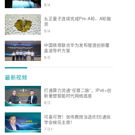
8/4
幺正量子连续完成Pre-A轮、A轮融
资
8/4
中国铁塔联合华为发布隧道创新覆
盖波导杆方案
8/5
最新视频
打通算力流通“任督二脉”，IPv6+创
新重塑智能时代网络底座
8/3
可喜可贺！张伟教授当选IEEE通信
学会候任主席！
7/31