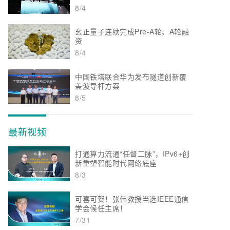
8/4
幺正量子连续完成Pre-A轮、A轮融
资
8/4
中国铁塔联合华为发布隧道创新覆
盖波导杆方案
8/5
最新视频
打通算力流通“任督二脉”，IPv6+创
新重塑智能时代网络底座
8/3
可喜可贺！张伟教授当选IEEE通信
学会候任主席！
7/31