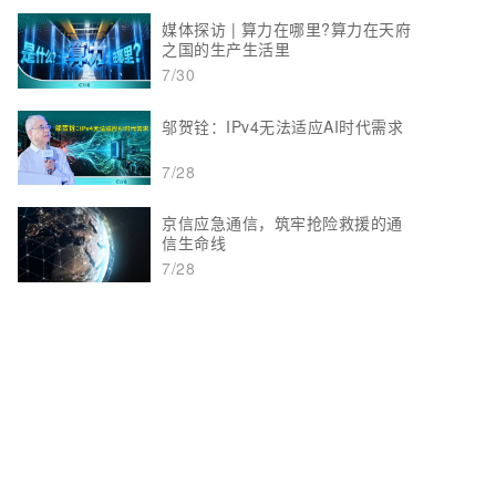
媒体探访 | 算力在哪里?算力在天府
之国的生产生活里
7/30
邬贺铨：IPv4无法适应AI时代需求
7/28
京信应急通信，筑牢抢险救援的通
信生命线
7/28