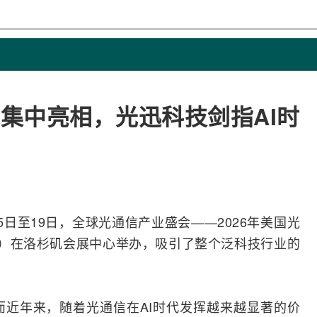
沿新品集中亮相，光迅科技剑指AI时
15日至19日，全球
光通信
产业盛会——2026年美国
光
26）在洛杉矶会展中心举办，吸引了整个
泛科
技行业的
而近年来，随着光通信在
AI
时代发挥越来越显著的价