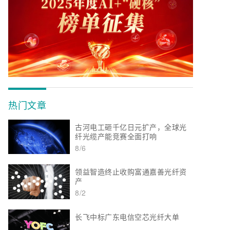
热门文章
古河电工砸千亿日元扩产，全球光
纤光缆产能竞赛全面打响
8/6
领益智造终止收购富通嘉善光纤资
产
8/2
长飞中标广东电信空芯光纤大单