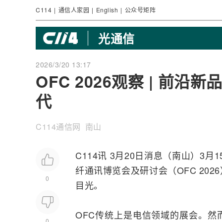
C114
|
通信人家园
|
English
|
公众号矩阵
光通信
2026/3/20 13:17
OFC 2026观察 | 前
代
C114通信网 南山
C114讯 3月20日消息（南山）3月
纤
通讯博览会及研讨会（OFC 20
0
目光。
OFC传统上是电信领域的展会。然
0