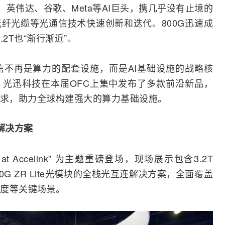
狂欢。英伟达、谷歌、Meta等AI巨头，携几乎没有止境的
光纤光缆
等光通信技术快速创新和迭代。800G迅速成
.2T也“渐行渐近”。
信不再是算力的配套设施，而是AI基础设施的战略核
，
光迅科技
在本届OFC上集中发布了多款前沿新品，
需求，助力全球构建强大的算力基础设施。
连解决方案
at Accelink” 为主题重磅登场，现场展示包含3.2T
800G ZR Lite光模块的全栈光互连解决方案，全面覆盖
度等关键场景。