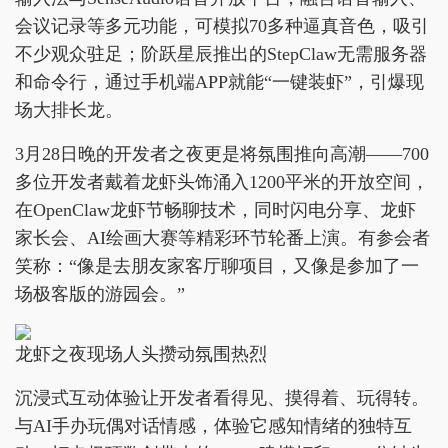
会议记录等多元功能，可模拟70多种逼真音色，吸引
不少观众驻足；阶跃星辰推出的StepClaw无需服务器
和命令行，通过手机端APP就能“一键装虾”，引爆现
场大排长龙。
3月28日晚的开发者之夜更是将氛围推向高潮——700
多位开发者戴着龙虾头饰涌入1200平米的开放空间，
在OpenClaw龙虾节畅聊技术，同时闪电分享、龙虾
家长会、AI绘画大赛等精彩环节轮番上演。有参会者
笑称：“像是去朋友家客厅聊项目，又像是参加了一
场极客版的游园会。”
龙虾之夜现场人头攒动氛围热烈
沉浸式互动体验让开发者看得见、摸得着、玩得转。
与AI手办玩偶对话情感，体验它感知情绪的独特互