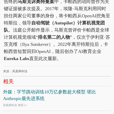
告终的
马斯克诉奥特曼案
中，卡帕西的动向曾作为关
键证据被多次提及。2017年，埃隆·马斯克利用同时
担任两家公司董事的身份，将卡帕西从OpenAI挖角至
特斯拉，领导
自动驾驶（Autopilot）计算机视觉团
队
。法庭公开邮件显示，马斯克曾评价卡帕西是全球
计算机视觉领域“
排名第二的人物
”，仅次于伊利亚·苏
茨克维（Ilya Sutskever）。2022年离开特斯拉后，卡
帕西曾短暂回归OpenAI，随后创办了AI教育企业
Eureka Labs
直至此次履新。
来源：凤凰网科技
相关
外媒：字节跳动训练10万亿参数超大模型 堪比
Anthropic最先进系统
凤凰网科技 箫雨
8/7