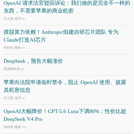
OpenAI 请求法官驳回诉讼：我们做的是完全不一样的
东西，不需要苹果的商业机密
IT之家 远洋
8/6
摆脱算力依赖！Anthropic组建自研芯片团队 专为
Claude打造AI芯片
快科技 鹿角
8/6
DeepSeek，预告大幅涨价
凤凰网科技
8/6
苹果向法院申请临时禁令，阻止 OpenAI 使用、披露
其机密信息
IT之家 远洋
8/4
OpenAI大幅降价！GPT-5.6 Luna下调80%：性价比超
DeepSeek V4 Pro
快科技 建嘉
7/31