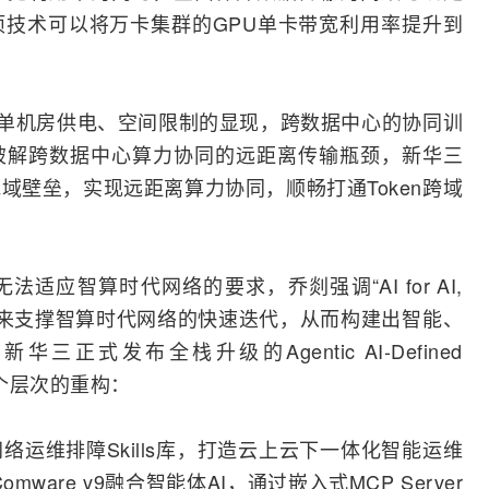
技术可以将万卡集群的GPU单卡带宽利用率提升到
及单机房供电、空间限制的显现，跨数据中心的协同训
破解跨数据中心算力协同的远距离传输瓶颈，新华三
域壁垒，实现远距离算力协同，顺畅打通Token跨域
应智算时代网络的要求，乔剡强调“AI for AI,
用AI智能体来支撑智算时代网络的快速迭代，从而构建出智能、
式发布全栈升级的Agentic AI-Defined
三个层次的重构：
运维排障Skills库，打造云上云下一体化智能运维
omware v9
融合
智能体AI，通过嵌入式MCP Server