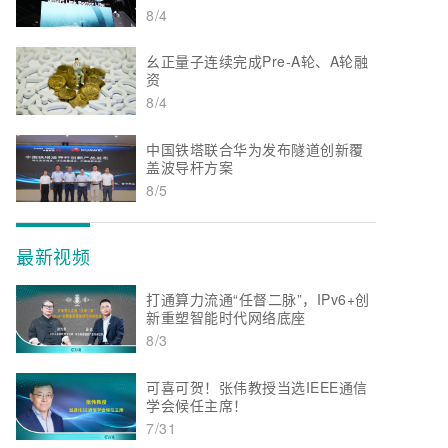
8/4
幺正量子连续完成Pre-A轮、A轮融
资
8/4
中国铁塔联合华为发布隧道创新覆
盖波导杆方案
8/5
最新视频
打通算力流通“任督二脉”，IPv6+创
新重塑智能时代网络底座
8/3
可喜可贺！张伟教授当选IEEE通信
学会候任主席！
7/31