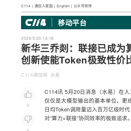
C114
|
通信人家园
|
English
|
公众号矩阵
移动平台
2026/5/20 14:18
新华三乔剡：联接已成为
创新使能Token极致性价
C114通信网 水易
C114讯 5月20日消息（水易）在
人
仅仅是大模型输出的基本单位，更
0
日均Token调用量迈入百万亿级时代
对“算力×联接”协同效率的极致追求
0