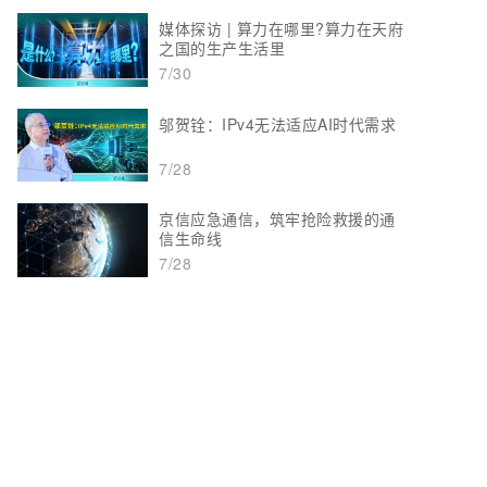
媒体探访 | 算力在哪里?算力在天府
之国的生产生活里
7/30
邬贺铨：IPv4无法适应AI时代需求
7/28
京信应急通信，筑牢抢险救援的通
信生命线
7/28