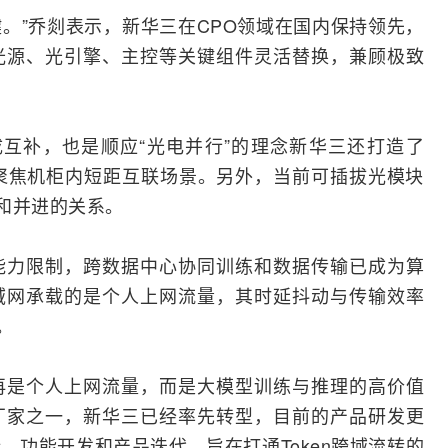
关键。”乔剡表示，新华三在CPO领域在国内保持领先，
光源、光引擎、主控等关键组件灵活替换，兼顾极致
形成互补，也是顺应“光电并行”的理念新华三还打造了
聚焦机柜内短距互联场景。另外，当前可插拔光模块
存和并进的关系。
能力限制，跨数据中心协同训练和数据传输已成为算
域网
承载的是个人上网流量，其时延抖动与传输效率
。
再是个人上网流量，而是大模型训练与推理的高价值
厂家之一，新华三已经率先
转型
，目前的产品研发更
、功能开发和产品迭代，旨在打通Token跨域流转的