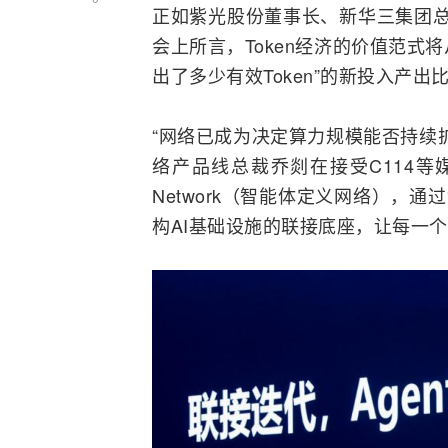
正如
紫光
股份董事长、
新华三
集团总
会上所言，Token经济的价值范式
出了多少有效Token”的新投入产出
“
网络
已成为决定算力规模能否持续
络产品线总裁乔剡在接受C114等媒体专
Network（智能体定义网络），
构AI基础设施的联接底座，让每一个