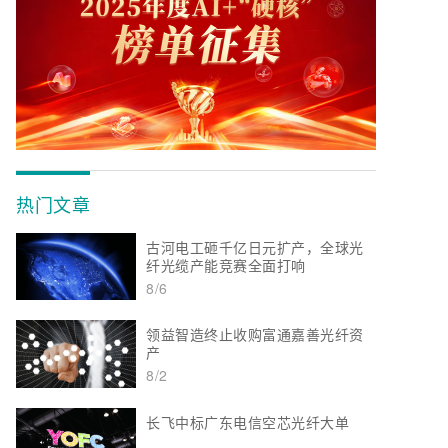
热门文章
古河电工砸千亿日元扩产，全球光
纤光缆产能竞赛全面打响
8/6
领益智造终止收购富通嘉善光纤资
产
8/2
长飞中标广东电信空芯光纤大单