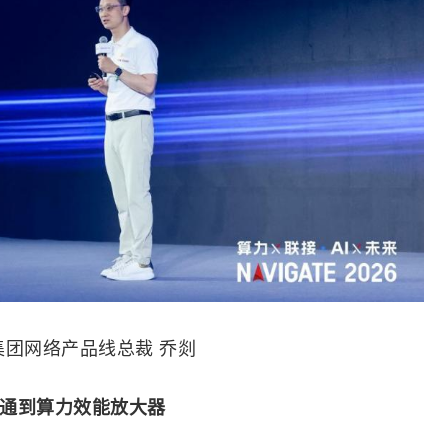
集团网络产品线总裁 乔剡
通到算力效能
放大器