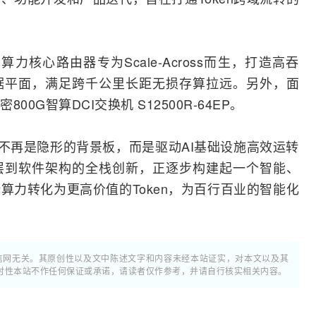
性算力核心路由器专为Scale-Across而生，打造高吞
据平面，满足跨千公里长距无损存算拉远。另外，面
0G智算DCI交换机 S12500R-64EP。
已不再是隐形的背景板，而是驱动AI基础设施高效运转
层到软件架构的全栈创新，正逐步构建起一个智能、
算力转化为更高价值的Token，为百行百业的智能化
通信网无关。其原创性以及文中陈述文字和内容未经本站证实，对本文以及其
时性本站不作任何保证或承诺，请读者仅作参考，并请自行核实相关内容。