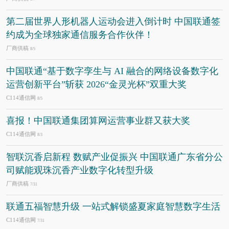
第二届世界人形机器人运动会进入倒计时 中国联通签
约成为全球独家通信服务合作伙伴！
厂商供稿
8/5
中国联通“基于数字孪生与 AI 融合的网络设备数字化
运营创新平台”斩获 2026“金灵光杯”双重大奖
C114通信网
8/5
喜报！中国联通集团算网运营事业群又获大奖
C114通信网
8/3
智联沉香启新程 数赋产业促振兴 中国联通广东省分公
司赋能观珠沉香产业数字化转型升级
厂商供稿
7/31
联通五福智慧升级 一站式解锁盛夏家庭智慧数字生活
C114通信网
7/31