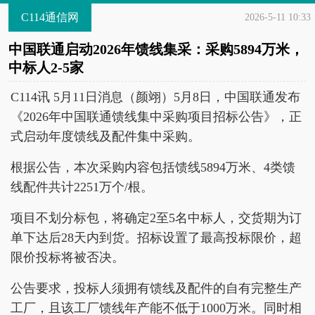
C114通信网
2026-5-11 10:33
中国联通启动2026年馈线集采：采购5894万米，
中标人2-5家
C114讯 5月11日消息（颜翊）5月8日，中国联通发布
《2026年中国联通馈线集中采购项目招标公告》，正
式启动年度馈线及配件集中采购。
根据公告，本次采购内容包括馈线5894万米、4类馈
线配件共计2251万个/根。
项目不划分标包，将确定2至5名中标人，交货期为订
单下达后28天内到货。招标设置了最高投标限价，超
限价投标将被否决。
公告要求，投标人须拥有馈线及配件的自有完整生产
工厂，且该工厂馈线年产能不低于1000万米。同时相