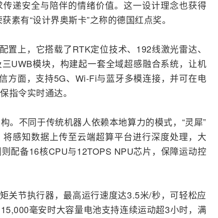
求传递安全与陪伴的情绪价值。这一设计理念也获得
荣获素有“设计界奥斯卡”之称的德国红点奖。
配置上，它搭载了RTK定位技术、192线
激光
雷达
、
及三
UWB
模块，构建起一套全域超感
融合
系统，让机
通信方面，支持
5G
、
Wi-Fi
与
蓝牙
多模连接，并可在电
保指令实时通达。
构。不同于传统机器人依赖本地算力的模式，“灵犀”
，将感知数据上传至云端超算平台进行深度处理，大
备16核CPU与12TOPS NPU芯片，保障运动控
扭矩关节执行器，最高运行速度达3.5米/秒，可轻松应
5,000毫安时大容量
电池
支持连续运动超3小时，满