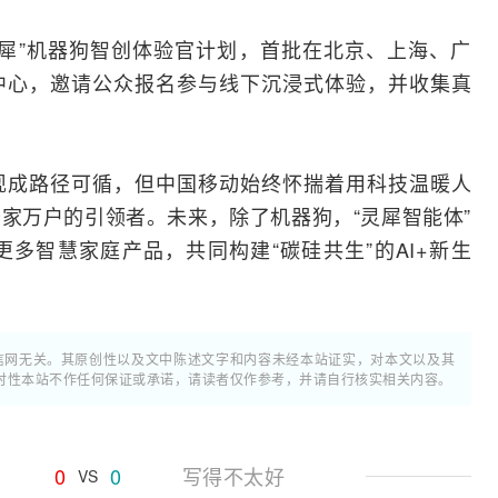
犀”机器狗智创体验官计划，首批在北京、上海、广
中心，邀请公众报名参与线下沉浸式体验，并收集真
现成路径可循，但中国移动始终怀揣着用科技温暖人
家万户的引领者。未来，除了机器狗，“灵犀智能体”
更多智慧家庭产品，共同构建“碳硅共生”的
AI
+新生
通信网无关。其原创性以及文中陈述文字和内容未经本站证实，对本文以及其
时性本站不作任何保证或承诺，请读者仅作参考，并请自行核实相关内容。
0
0
写得不太好
VS