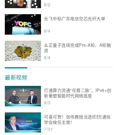
8/2
长飞中标广东电信空芯光纤大单
8/4
幺正量子连续完成Pre-A轮、A轮融
资
8/4
最新视频
打通算力流通“任督二脉”，IPv6+创
新重塑智能时代网络底座
8/3
可喜可贺！张伟教授当选IEEE通信
学会候任主席！
7/31