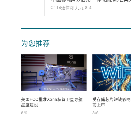
C114通信网 九九
8-4
为您推荐
美国FCC批准Xona私营卫星导航
受存储芯片短缺影响，W
星座建设
前上市
8/6
8/6