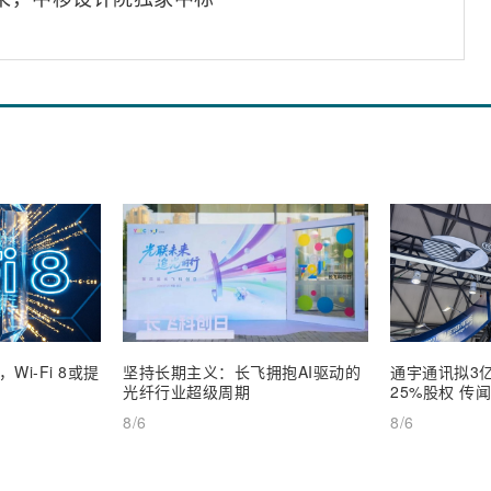
i-Fi 8或提
坚持长期主义：长飞拥抱AI驱动的
通宇通讯拟3
光纤行业超级周期
25%股权 传
8/6
8/6