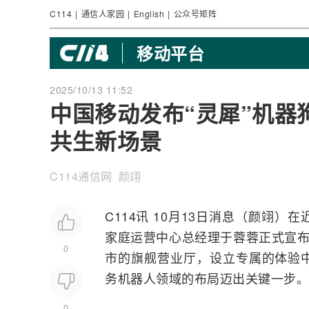
C114
|
通信人家园
|
English
|
公众号矩阵
移动平台
2025/10/13 11:52
中国移动发布“灵犀”机器
共生新场景
C114通信网 颜翊
C114讯 10月13日消息（颜翊）
家庭运营中心总经理于蓉蓉正式宣布
0
市的旗舰营业厅，设立专属的体验
务机器人领域的布局迈出关键一步。
0