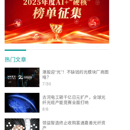
热门文章
港股迎“光”！不缺钱的光模块厂商图
啥？
7/30
古河电工砸千亿日元扩产，全球光
纤光缆产能竞赛全面打响
8/6
领益智造终止收购富通嘉善光纤资
产