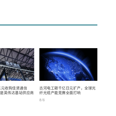
亿元收购佳贤通信
古河电工砸千亿日元扩产，全球光
尊界V8
闻是英伟达基站供应商
纤光缆产能竞赛全面打响
发起百万
元起
8/6
8/5