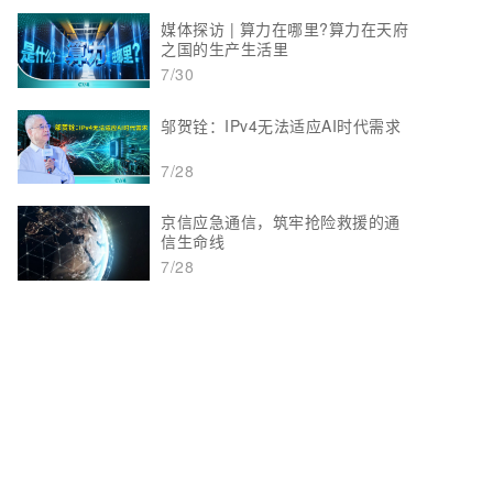
媒体探访 | 算力在哪里?算力在天府
之国的生产生活里
7/30
邬贺铨：IPv4无法适应AI时代需求
7/28
京信应急通信，筑牢抢险救援的通
信生命线
7/28