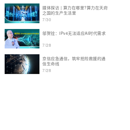
媒体探访 | 算力在哪里?算力在天府
之国的生产生活里
7/30
邬贺铨：IPv4无法适应AI时代需求
7/28
京信应急通信，筑牢抢险救援的通
信生命线
7/28