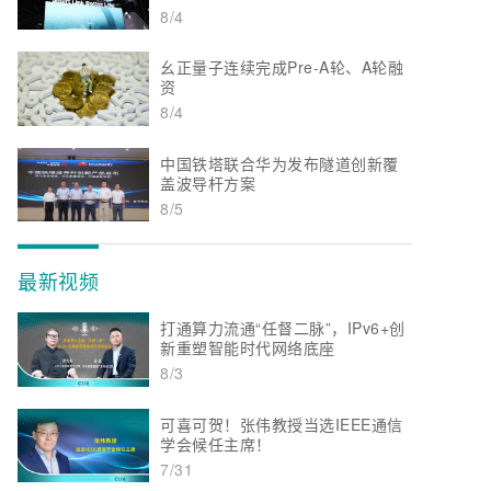
8/4
幺正量子连续完成Pre-A轮、A轮融
资
8/4
中国铁塔联合华为发布隧道创新覆
盖波导杆方案
8/5
最新视频
打通算力流通“任督二脉”，IPv6+创
新重塑智能时代网络底座
8/3
可喜可贺！张伟教授当选IEEE通信
学会候任主席！
7/31