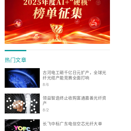
热门文章
古河电工砸千亿日元扩产，全球光
纤光缆产能竞赛全面打响
8/6
领益智造终止收购富通嘉善光纤资
产
8/2
长飞中标广东电信空芯光纤大单