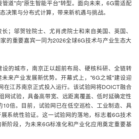
接管道"向"原生智能平台"
转型
。面向未来，6G需适配
态决策与分布式计算，带来新机遇与挑战。
校长；邬贺铨院士、尤肖虎院士和来自美国、英国、
家的重要嘉宾一同为2026全球6G技术与产业生态大
"建设的城市，南京正以超前布局、硬核科研、全链转
未来产业发展新优势。开幕式上，"6G之城"建设迎
验网在江苏南京正式投入运行。该试验网将DOICT融合
行组网试验，具备高带宽、远距离覆盖、低时延确定性
的10倍。目前，试验网已在低空巡检、工业制造、具
展系统性验证。这一试验网的落地，标志着6G技术
新阶段，为未来6G标准化和产业化应用奠定重要基