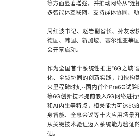
等方面显著增强，并推动
网络
从"连
多智能体
互联网
，支持群体协同、动
周红波书记、赵岩副省长、孙友宏
德国、韩国、新加坡、塞尔维亚等国
会开幕启动。
作为全国首个系统性推进"6G之城
化、全域协同的创新实践，加快构建
来里程碑时刻--国内首个Pre6G试
等6G创新技术提前嵌入5G网络进
和
AI
内生等特点，相关能力可达5G
身智能、全息会议等十大应用场景开
从关键技术验证迈入系统能力验证的
础。