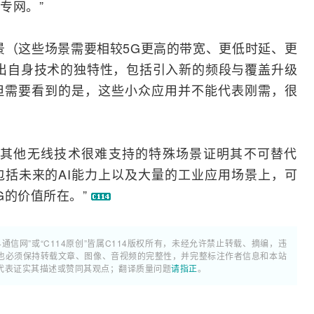
专网。”
（这些场景需要相较5G更高的带宽、更低时延、更
出自身技术的独特性，包括引入新的频段与覆盖升级
但需要看到的是，这些小众应用并不能代表刚需，很
和其他无线技术很难支持的特殊场景证明其不可替代
包括未来的
AI
能力上以及大量的工业应用场景上，可
G的价值所在。”
4通信网”或“C114原创”皆属C114版权所有，未经允许禁止转载、摘编，违
也必须保持转载文章、图像、音视频的完整性，并完整标注作者信息和本站
代表证实其描述或赞同其观点；翻译质量问题
请指正
。