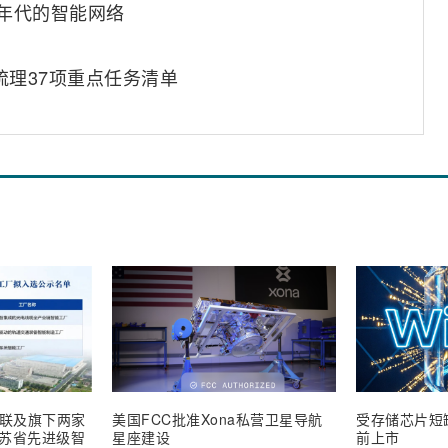
0年代的智能网络
梳理37项重点任务清单
联及旗下两家
美国FCC批准Xona私营卫星导航
受存储芯片短缺
 江苏省先进级智
星座建设
前上市