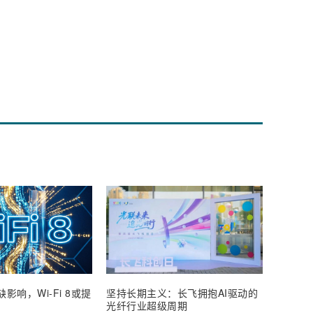
影响，Wi-Fi 8或提
坚持长期主义：长飞拥抱AI驱动的
通宇通
光纤行业超级周期
25%