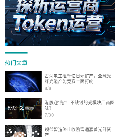
热门文章
古河电工砸千亿日元扩产，全球光
纤光缆产能竞赛全面打响
8/6
港股迎“光”！不缺钱的光模块厂商图
啥？
7/30
领益智造终止收购富通嘉善光纤资
产