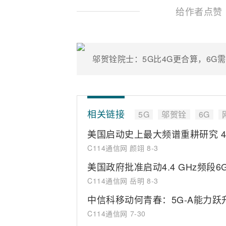
给作者点赞
邬贺铨院士：5G比4G更合算，6G
相关链接
5G
邬贺铨
6G
美国启动史上最大频谱重耕研究 4.
C114通信网 颜翊
8-3
美国政府批准启动4.4 GHz频段
C114通信网 岳明
8-3
中信科移动何青春：5G-A能力跃
C114通信网
7-30