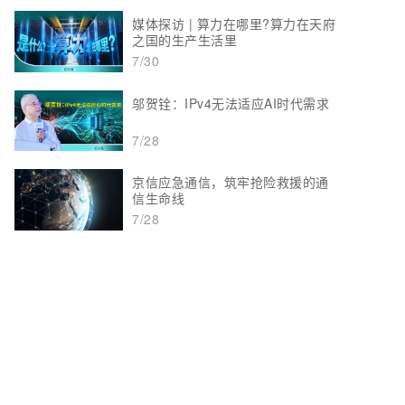
媒体探访 | 算力在哪里?算力在天府
之国的生产生活里
7/30
邬贺铨：IPv4无法适应AI时代需求
7/28
京信应急通信，筑牢抢险救援的通
信生命线
7/28