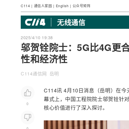
C114
|
通信人家园
|
English
|
公众号矩阵
无线通信
2025/4/10 19:38
邬贺铨院士：5G比4G更
性和经济性
C114通信网 岳明
C114讯 4月10日消息（岳明）在
幕式上，中国工程院院士
邬贺铨
针
0
核心价值进行了深入探讨。
0