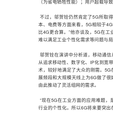
（为省电牺牲性能）；用户超载导致
不过，邬贺铨仍然肯定了5G所取得
本、电费等方面来看，5G相较于4
比4G更合算。”他亦谈及，5G在
难以满足工业个性化需求等问题与局
邬贺铨在演讲中分析道，
移动通信
从追求移动性、数字化、
IP
化到
宽
术，较好地满足了大众的刚需。5G
展频段和大规模天线上为6G做了很
由此推动了灵活组网的需求。
“现在5G在工业方面的应用难题，
行业的个性化。所以6G将来要突出