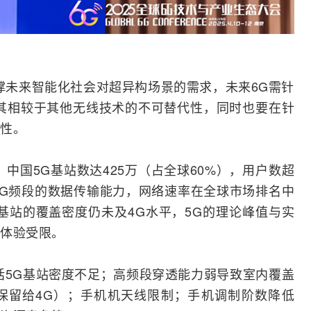
支撑未来智能化社会对超异构场景的需求，未来6G需针
其相较于其他无线技术的不可替代性，同时也要在针
性。
中国5G
基站
数达425万（占全球60%），用户数超
-6G频段的数据传输能力，网络速率在全球市场排名中
基站的覆盖密度仍未及
4G
水平，5G的理论峰值与实
体验受限。
5G基站密度不足；高频段穿透能力弱导致
室内覆盖
保留给4G）；
手机
机
天线
限制；手机调制阶数降低