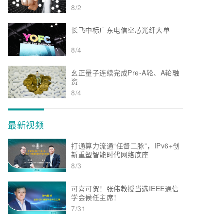
8/2
长飞中标广东电信空芯光纤大单
8/4
幺正量子连续完成Pre-A轮、A轮融
资
8/4
最新视频
打通算力流通“任督二脉”，IPv6+创
新重塑智能时代网络底座
8/3
可喜可贺！张伟教授当选IEEE通信
学会候任主席！
7/31