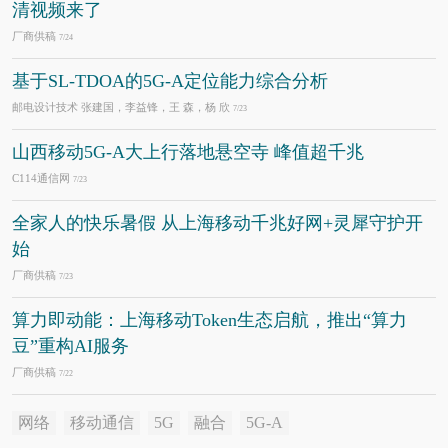
清视频来了
厂商供稿
7/24
基于SL-TDOA的5G-A定位能力综合分析
邮电设计技术 张建国，李益锋，王 森，杨 欣
7/23
山西移动5G-A大上行落地悬空寺 峰值超千兆
C114通信网
7/23
全家人的快乐暑假 从上海移动千兆好网+灵犀守护开
始
厂商供稿
7/23
算力即动能：上海移动Token生态启航，推出“算力
豆”重构AI服务
厂商供稿
7/22
网络
移动通信
5G
融合
5G-A