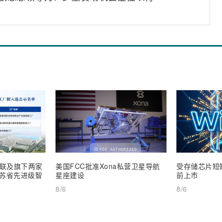
联及旗下两家
美国FCC批准Xona私营卫星导航
受存储芯片短缺
 江苏省先进级智
星座建设
前上市
8/6
8/6