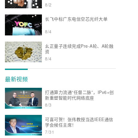
8/2
长飞中标广东电信空芯光纤大单
8/4
幺正量子连续完成Pre-A轮、A轮融
资
8/4
最新视频
打通算力流通“任督二脉”，IPv6+创
新重塑智能时代网络底座
8/3
可喜可贺！张伟教授当选IEEE通信
学会候任主席！
7/31