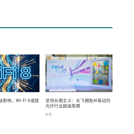
影响，Wi-Fi 8或提
坚持长期主义：长飞拥抱AI驱动的
通宇通
光纤行业超级周期
25%
8/6
8/6