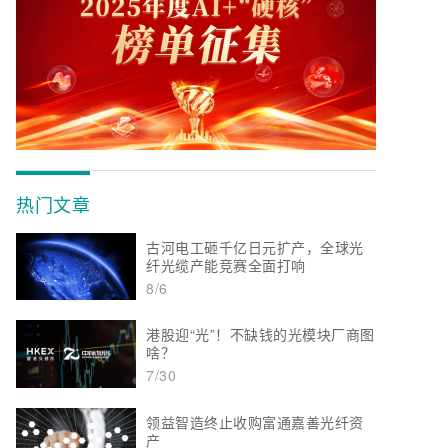
热门文章
古河电工砸千亿日元扩产，全球光
纤光缆产能竞赛全面打响
8/6
港股迎“光”！不缺钱的光模块厂商图
啥？
7/30
领益智造终止收购富通嘉善光纤资
产