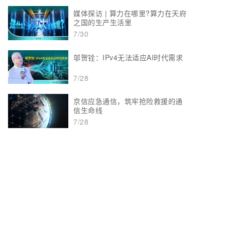
媒体探访 | 算力在哪里?算力在天府
之国的生产生活里
7/30
邬贺铨：IPv4无法适应AI时代需求
7/28
京信应急通信，筑牢抢险救援的通
信生命线
7/28