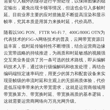
需要引入额外的缓存进行平滑处理，以保障图像的稳
定输出，避免出现卡顿等情况，但这也会引入多帧时
延。目前业界主要的应对措施是不断提高渲染和显示
帧率，究其本质是用算力来换时延，代价高昂。
随着以50G PON、FTTR Wi-Fi 7、400G/800G OTN为
代表技术的F5G-A网络技术的普及，云网带宽资源日
益丰富，低时延传输特性不断增强，结合运营商边缘
云宽带战略的持续推进，为画质和时延敏感的视频强
交互类业务提供了另一条可选的技术路线，即从编解
码技术入手，通过块行级编解码和收发处理，再结合
编码端恒定速率码控，用更少的算力和配套设备来实
现亚帧级的串流时延和主观上的无损画质体验，代价
是低压缩率带来的大带宽需求，这就是运营商领域用
带宽换算力、带宽换时延、带宽换画质的基本逻辑，
这就需要运营商网络向万兆光网升级。