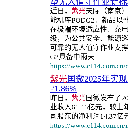
塑无人值守作业新标
近日，
紫光
天际（南京）
能机库PODG2。新品以
在极端环境适应性、充
级，为公共安全、能源
可靠的无人值守作业支撑
G2具备中雨天
https://www.c114.com.cn/
紫光
国微2025年实现
21.86%
昨日，
紫光
国微发布了2
业收入61.46亿元，较上
司股东的净利润14.37亿
https://www.c114.com.cn/