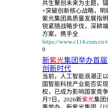
共生聚创未来为主题，
+突破创新核心战略，明
紫光集团高质量发展指
锐紧随战略步伐，深耕端
方案，携手全
https://www.c114.com.cn/
9
新
紫光
集团举办首届
创新时代
当前，人工智能浪潮正
国智能科技产业能否实
权，已成为影响国家竞争
月7日，2026新
紫光
集团
重举办。新紫光集团（