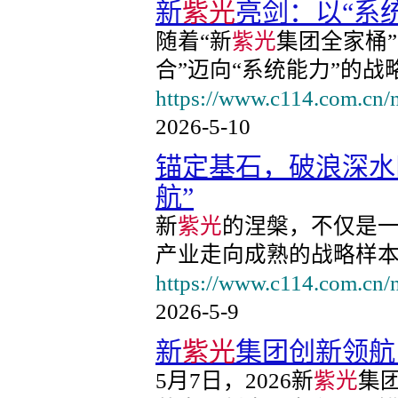
新
紫光
亮剑：以“系
随着“新
紫光
集团全家桶
合”迈向“系统能力”的战
https://www.c114.com.cn/
2026-5-10
锚定基石，破浪深水
航”
新
紫光
的涅槃，不仅是
产业走向成熟的战略样
https://www.c114.com.cn/
2026-5-9
新
紫光
集团创新领航
5月7日，2026新
紫光
集