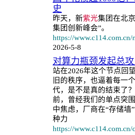
史
昨天，新
紫光
集团在北京
集团创新峰会”。
https://www.c114.com.cn/
2026-5-8
对算力瓶颈发起总攻
站在2026年这个节点回
旧的秩序，也逼着每一
代，是不是真的结束了？在A
前，曾经我们的单点突
中焦虑，厂商在“存储墙
种力
https://www.c114.com.cn/