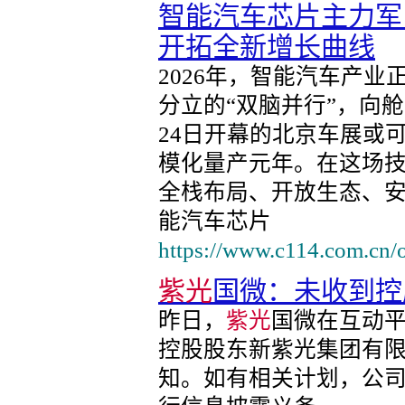
智能汽车芯片主力军
开拓全新增长曲线
2026年，智能汽车产
分立的“双脑并行”，向舱
24日开幕的北京车展或
模化量产元年。在这场
全栈布局、开放生态、安
能汽车芯片
https://www.c114.com.cn/
紫光
国微：未收到控
昨日，
紫光
国微在互动
控股股东新紫光集团有限
知。如有相关计划，公