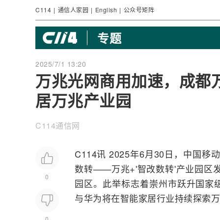
C114
|
通信人家园
|
English
|
公众号矩阵
专题
2025/7/1 13:20
万兆光网商用加速，成都
居万兆产业园
C114通信网
C114讯 2025年6月30日，
中国移
数转——万兆+'智改数转'产业园
0
园区。此举标志着崇州市跃升国家
与
华为
将在智能家居行业持续探索万
0