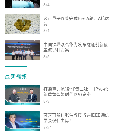
8/4
幺正量子连续完成Pre-A轮、A轮融
资
8/4
中国铁塔联合华为发布隧道创新覆
盖波导杆方案
8/5
最新视频
打通算力流通“任督二脉”，IPv6+创
新重塑智能时代网络底座
8/3
可喜可贺！张伟教授当选IEEE通信
学会候任主席！
7/31