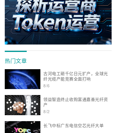
热门文章
古河电工砸千亿日元扩产，全球光
纤光缆产能竞赛全面打响
8/6
领益智造终止收购富通嘉善光纤资
产
8/2
长飞中标广东电信空芯光纤大单