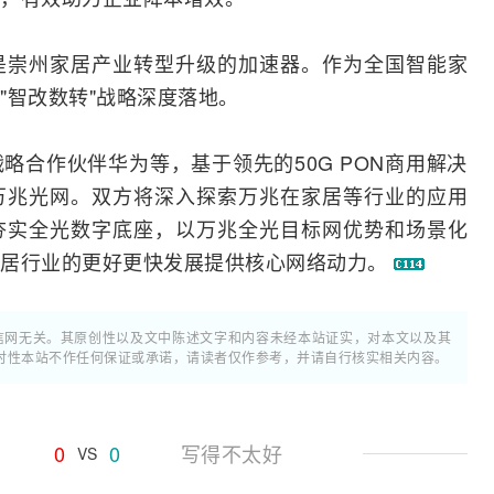
是崇州家居产业
转型
升级的加速器。作为全国智能家
"智改数转"战略深度落地。
略合作伙伴华为等，基于领先的50G PON商用解决
A万兆光网。双方将深入探索万兆在家居等行业的应用
夯实全光数字底座，以万兆全光目标网优势和场景化
家居行业的更好更快发展提供核心网络动力。
通信网无关。其原创性以及文中陈述文字和内容未经本站证实，对本文以及其
时性本站不作任何保证或承诺，请读者仅作参考，并请自行核实相关内容。
0
0
写得不太好
VS