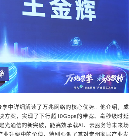
分享中详细解读了万兆网络的核心优势。他介绍，成
决方案，实现了下行超10Gbps的带宽、毫秒级时延
是
光通信
的新突破，能高效承载
AI
、云服务等未来场
产业升级中的价值，特别强调了其对崇州家居产业发