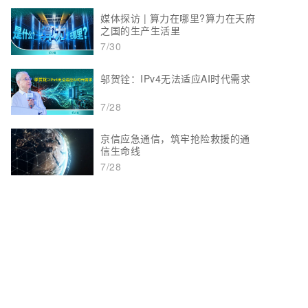
媒体探访 | 算力在哪里?算力在天府
之国的生产生活里
7/30
邬贺铨：IPv4无法适应AI时代需求
7/28
京信应急通信，筑牢抢险救援的通
信生命线
7/28