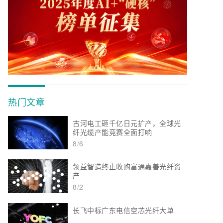
热门文章
古河电工砸千亿日元扩产，全球光
纤光缆产能竞赛全面打响
8/6
领益智造终止收购富通嘉善光纤资
产
8/2
长飞中标广东电信空芯光纤大单