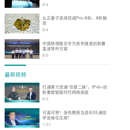
8/4
幺正量子连续完成Pre-A轮、A轮融
资
8/4
中国铁塔联合华为发布隧道创新覆
盖波导杆方案
8/5
最新视频
打通算力流通“任督二脉”，IPv6+创
新重塑智能时代网络底座
8/3
可喜可贺！张伟教授当选IEEE通信
学会候任主席！
7/31