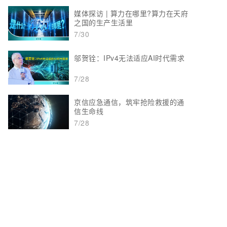
媒体探访 | 算力在哪里?算力在天府
之国的生产生活里
7/30
邬贺铨：IPv4无法适应AI时代需求
7/28
京信应急通信，筑牢抢险救援的通
信生命线
7/28