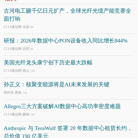
古河电工砸千亿日元扩产，全球光纤光缆产能竞赛全
面打响
C114通信网 水易
8/6
研报：2026年数据中心PON设备收入同比增长844%
C114通信网 岳明
8/5
美国光纤龙头康宁创下历史最大跌幅
C114通信网 南山
7/29
孙正义：核聚变能源将是AI未来发展的关键
快科技 鹿角
7/14
Allegro三大方案破解AI数据中心高功率密度难题
C114通信网 颜翊
7/10
Anthropic 与 TeraWulf 签署 20 年数据中心租赁长约，
总价值 190 亿美元