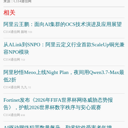
来源：C114通信网
相关
阿里云王鹏：面向AI集群的OCS技术演进及应用展望
C114通信网 颜翊
7/23
从ALink到SNPO：阿里云定义行业首款ScaleUp铜光兼
容NPO模块
C114通信网
7/13
阿里秒悟Meoo上线Night Plan，夜间用Qwen3.7-Max最
低2折
C114通信网 九九
7/2
Fortinet发布《2026年FIFA世界杯网络威胁态势报
告》，护航2026世界杯数字秩序与安心观赛
C114通信网
6/16
AI驱动网络犯罪数量飙升，勒索软件受害者年增