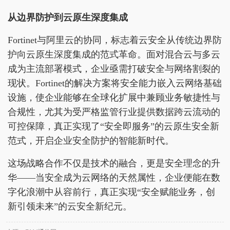
从边界防护到云原生深度集成
Fortinet与阿里云的协同，标志着云安全从传统边界防
护向云原生深度集成的范式革命。面对混合云与多云
成为主流部署模式，企业亟需打破安全与网络割裂的
现状。Fortinet的解决方案将安全能力嵌入云网络基础
设施，使企业能够在全球化扩展中兼顾业务敏捷性与
合规性，尤其为受严格监管行业提供数据跨云流动的
可控保障，真正实现了“安全即服务”的云原生安全新
范式，开启企业安全防护的智能新时代。
这场战略合作不仅是技术的融合，更是安全理念的升
华——当安全成为云网络的天然属性，企业便能在数
字化浪潮中从容前行，真正实现“安全赋能业务，创
新引领未来”的云安全新纪元。