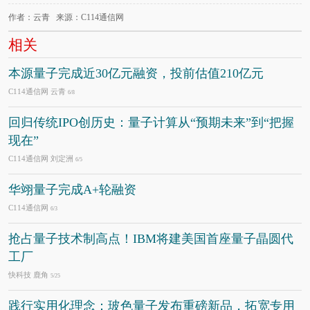
作者：云青 来源：C114通信网
相关
本源量子完成近30亿元融资，投前估值210亿元
C114通信网 云青
6/8
回归传统IPO创历史：量子计算从“预期未来”到“把握
现在”
C114通信网 刘定洲
6/5
华翊量子完成A+轮融资
C114通信网
6/3
抢占量子技术制高点！IBM将建美国首座量子晶圆代
工厂
快科技 鹿角
5/25
践行实用化理念：玻色量子发布重磅新品，拓宽专用