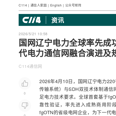
C114
|
通信人家园
|
English
|
公众号矩阵
资讯
2026/5/21 10:58
国网辽宁电力全球率先成功
代电力通信网融合演进及
C114通信网
2026年4月10日，国网辽宁电力2
传输
系统）与
SDH
双技术体制通信
0
足电力技术要求。全球首套基于fg
靠性验证，率先进入成熟商用阶
fgOTN的省级电网企业，为下一代
0