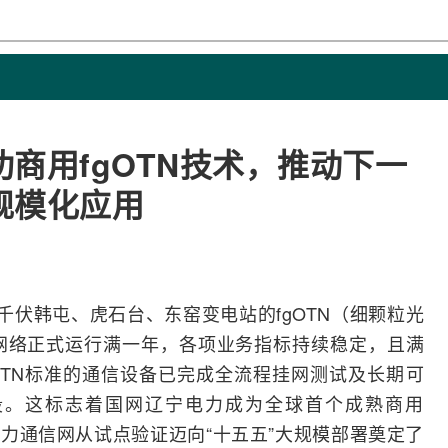
商用fgOTN技术，推动下一
规模化应用
20千伏韩屯、虎石台、东窑变电站的fgOTN（细颗粒
光
网络
正式运行满一年，各项业务指标持续稳定，且满
OTN标准的通信设备已完成全流程挂网
测试
及长期可
段。这标志着国网辽宁电力成为全球首个成熟商用
电力通信网从试点验证迈向“十五五”大规模部署奠定了