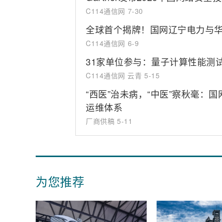
C114通信网
7-30
全球首个揭牌！国网辽宁电力与
C114通信网
6-9
31家单位参与：量子计算性能测
C114通信网 云青
5-15
“西医”治未病，“中医”察秋毫：
运维体系
厂商供稿
5-11
为您推荐