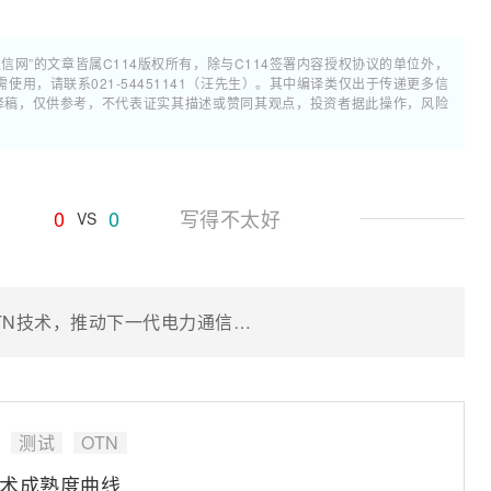
通信网”的文章皆属C114版权所有，除与C114签署内容授权协议的单位外，
用，请联系021-54451141（汪先生）。其中编译类仅出于传递更多信
翻译稿，仅供参考，不代表证实其描述或赞同其观点，投资者据此操作，风险
0
0
写得不太好
VS
国网辽宁电力全球率先成功商用fgOTN技术，推动下一代电力通信网融合演进及规模化应用
测试
OTN
全技术成熟度曲线