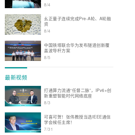
8/4
幺正量子连续完成Pre-A轮、A轮融
资
8/4
中国铁塔联合华为发布隧道创新覆
盖波导杆方案
8/5
最新视频
打通算力流通“任督二脉”，IPv6+创
新重塑智能时代网络底座
8/3
可喜可贺！张伟教授当选IEEE通信
学会候任主席！
7/31