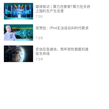
媒体探访 | 算力在哪里?算力在天府
之国的生产生活里
7/30
邬贺铨：IPv4无法适应AI时代需求
7/28
京信应急通信，筑牢抢险救援的通
信生命线
7/28