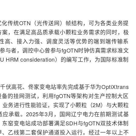
优化传统
OTN
（光传送网）帧结构，可为各类业务提
方案，在满足高品质承载小颗粒业务需求的同时，极
性高、接入力强、调度灵活等优势的端到端传输系
度参与者，调控中心曾参与fgOTN时钟仿真需求标准文
fgODU HRM consideration）的编写工作，为国际标准制
20千伏高花、佟家变电站率先完成基于
华为
OptiXtrans
信设备的挂网测试，利用fgOTN等架构对生产控制大区
/IV区）业务进行性能验证，实现了小颗粒（2M）与大颗粒
适应承载。2025年3月，国网辽宁电力在前期测试基
东窑变电站成功部署满足SDH与fgOTN双技术体制
备，将虎韩甲、乙线第二套保护通道投入运行。经过一年以上不