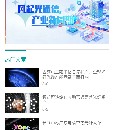
热门文章
古河电工砸千亿日元扩产，全球光
纤光缆产能竞赛全面打响
8/6
领益智造终止收购富通嘉善光纤资
产
8/2
长飞中标广东电信空芯光纤大单