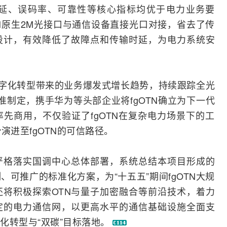
延、误码率、可靠性等核心指标均优于电力业务要
TN原生2M光接口与通信设备直接光口对接，省去了传
设计，有效降低了故障点和传输时延，为电力系统安
字化
转型
带来的业务爆发式增长趋势，持续跟踪全
光
标准制定，携手华为等头部企业将fgOTN确立为下一代
先商用，不仅验证了fgOTN在复杂电力场景下的工
演进至fgOTN的可信路径。
严格落实国调中心总体部署，系统总结本项目形成的
可推广的标准化方案，为“十五五”期间fgOTN大规
将积极探索OTN与量子加密
融合
等前沿技术，着力
定的电力通信网，以更高水平的通信基础设施全面支
化转型与“
双碳
”目标落地。