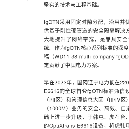
坚实的技术与工程基础。
fgOTN采用固定时隙分配，沿用并
供基于刚性硬管道的安全隔离解决
大地提升了网络带宽，是兼具安全
统。作为fgOTN核心系列标准的深
稿（WD11-38 multi-company 
定贡献了中国电力方案。
早在2023年，国网辽宁电力便在2
E6616的全球首套fgOTN标准通
（I/II区）和管理信息大区（III
（1000M）业务的安全、高效、自
础上进一步升级，于韩屯、虎石台、
的OptiXtrans E6616设