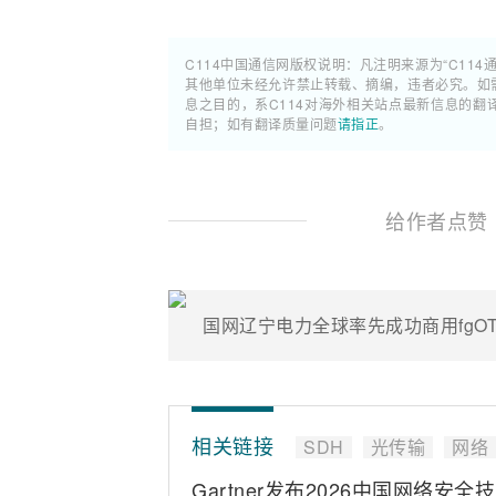
C114中国通信网版权说明：凡注明来源为“C114
其他单位未经允许禁止转载、摘编，违者必究。如需使
息之目的，系C114对海外相关站点最新信息的
自担；如有翻译质量问题
请指正
。
给作者点赞
相关链接
SDH
光传输
网络
Gartner发布2026中国网络安