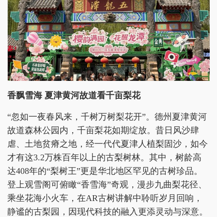
香飘雪海 夏津黄河故道看千亩梨花
“忽如一夜春风来，千树万树梨花开”。德州夏津黄河
故道森林公园内，千亩梨花如期绽放。昔日风沙肆
虐、土地贫瘠之地，经一代代夏津人植梨固沙，如今
才有这3.2万株百年以上的古梨树林。其中，树龄高
达408年的“梨树王”更是华北地区罕见的古树珍品。
登上观雪阁可俯瞰“香雪海”奇观，漫步九曲梨花径、
乘坐花海小火车，在AR古树讲解中聆听岁月回响，
静谧的古梨园，因现代科技的融入更添灵动与深意。