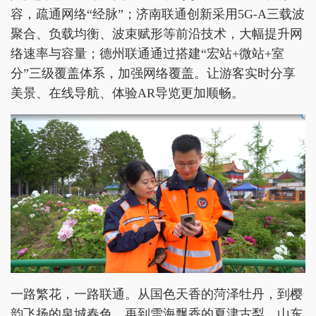
容，疏通网络“经脉”；济南联通创新采用5G-A三载波
聚合、负载均衡、波束赋形等前沿技术，大幅提升网
络速率与容量；德州联通通过搭建“宏站+微站+室
分”三级覆盖体系，加强网络覆盖。让游客实时分享
美景、在线导航、体验AR导览更加顺畅。
一路繁花，一路联通。从国色天香的菏泽牡丹，到樱
韵飞扬的泉城春色，再到雪海飘香的夏津古梨，山东