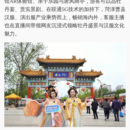
馆AR体验馆、亲子乐园与唐风商亭，游客可以品牡
丹宴、赏实景剧。在联通5G技术的加持下，菏泽曹县
汉服、演出服产业乘势而上，畅销海内外，客服主播
也在直播间带领网友沉浸式领略牡丹盛景与汉服文化
魅力。