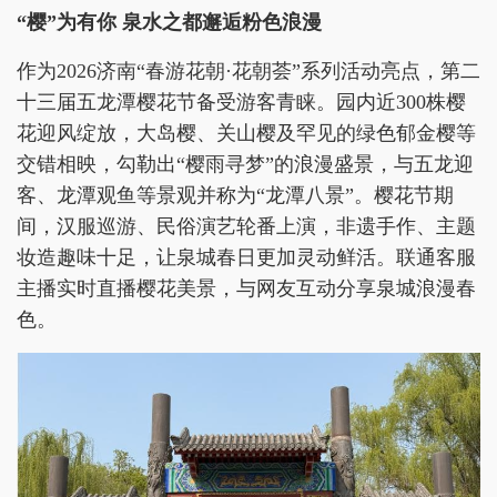
“
樱
”
为有你 泉水之都邂逅粉色浪漫
作为2026济南“春游花朝·花朝荟”系列活动亮点，第二
十三届五龙潭樱花节备受游客青睐。园内近300株樱
花迎风绽放，大岛樱、关山樱及罕见的绿色郁金樱等
交错相映，勾勒出“樱雨寻梦”的浪漫盛景，与五龙迎
客、龙潭观鱼等景观并称为“龙潭八景”。樱花节期
间，汉服巡游、民俗演艺轮番上演，非遗手作、主题
妆造趣味十足，让泉城春日更加灵动鲜活。联通客服
主播实时直播樱花美景，与网友互动分享泉城浪漫春
色。