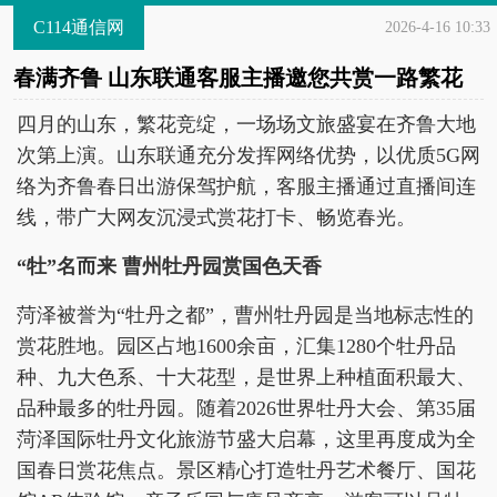
C114通信网
2026-4-16 10:33
春满齐鲁 山东联通客服主播邀您共赏一路繁花
四月的山东，繁花竞绽，一场场文旅盛宴在齐鲁大地
次第上演。山东联通充分发挥网络优势，以优质5G网
络为齐鲁春日出游保驾护航，客服主播通过直播间连
线，带广大网友沉浸式赏花打卡、畅览春光。
“
牡
”
名而来
曹州牡
丹园赏国色天香
菏泽被誉为“牡丹之都”，曹州牡丹园是当地标志性的
赏花胜地。园区占地1600余亩，汇集1280个牡丹品
种、九大色系、十大花型，是世界上种植面积最大、
品种最多的牡丹园。随着2026世界牡丹大会、第35届
菏泽国际牡丹文化旅游节盛大启幕，这里再度成为全
国春日赏花焦点。景区精心打造牡丹艺术餐厅、国花