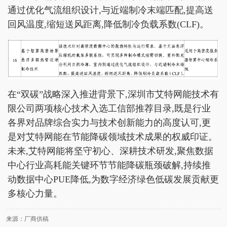
通过优化气流组织设计,与近端制冷末端匹配,提高送
回风温度,缩短送风距离,降低制冷负载系数(CLF)。
在“双碳”战略深入推进背景下,深圳市艾特网能技术有
限公司两项核心技术入选工信部推荐目录,既是行业
各界对品牌综合实力与技术创新能力的高度认可,更
是对艾特网能在节能降碳领域技术成果的权威印证。
未来,艾特网能将坚守初心、深耕技术研发,聚焦数据
中心行业高耗能关键环节节能降碳瓶颈破解,持续推
动数据中心PUE降低,为数字经济绿色低碳发展贡献更
多核心力量。
来源：厂商供稿