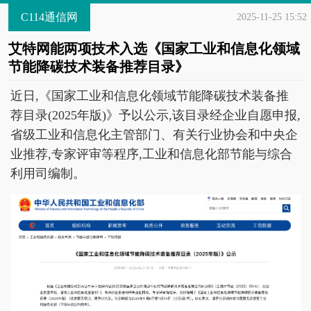
C114通信网
2025-11-25 15:52
艾特网能两项技术入选《国家工业和信息化领域
节能降碳技术装备推荐目录》
近日,《国家工业和信息化领域节能降碳技术装备推
荐目录(2025年版)》予以公示,该目录经企业自愿申报,
省级工业和信息化主管部门、有关行业协会和中央企
业推荐,专家评审等程序,工业和信息化部节能与综合
利用司编制。