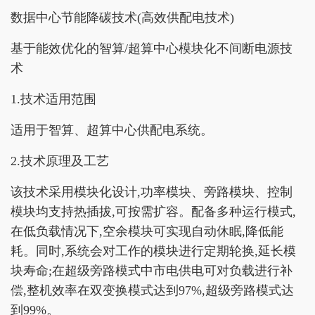
数据中心节能降碳技术(高效供配电技术)
基于能效优化的智算/超算中心模块化不间断电源技
术
1.技术适用范围
适用于智算、超算中心供配电系统。
2.技术原理及工艺
该技术采用模块化设计,功率模块、旁路模块、控制
模块均支持热插拔,可按需扩容。配备多种运行模式,
在低负载情况下,空余模块可实现自动休眠,降低能
耗。同时,系统会对工作的模块进行定期轮换,延长模
块寿命;在超级旁路模式中市电供电可对负载进行补
偿,整机效率在双变换模式达到97%,超级旁路模式达
到99%。