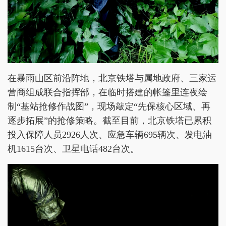
在暴雨山区前沿阵地，北京铁塔与属地政府、三家运
营商组成联合指挥部，在临时搭建的帐篷里连夜绘
制“基站抢修作战图”，现场敲定“先保核心区域、再
逐步拓展”的抢修策略。截至目前，北京铁塔已累积
投入保障人员2926人次、应急车辆695辆次、发电油
机1615台次、卫星电话482台次。