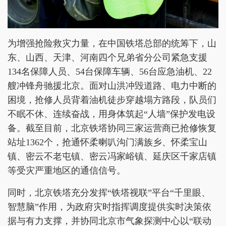
为增强抢险救灾力量，在中国铁塔总部的统筹下，山
东、山西、天津、河南四个兄弟省分公司紧急支援
134名保障人员、54台保障车辆、56台应急油机、22
艘冲锋舟驰援北京。面对山洪冲毁道路、电力中断的
困境，抢修人员背着油机徒步穿越塌方路段，队员们
不眠不休、连续奋战，用身体筑起“人墙”保护发电设
备。截至目前，北京铁塔协同三家运营商已抢修恢复
站址1362个，抢通怀柔喇叭沟门满族乡、怀柔宝山
镇、密云不老屯镇、密云冯家峪镇、延庆区千家店镇
等受灾严重地区的通信信号。
同时，北京铁塔充分发挥“铁塔视联”平台“千里眼、
智慧脑”作用，为政府灾时指挥调度提供实时决策依
据与有力支撑，并协同北京市气象探测中心以“联动