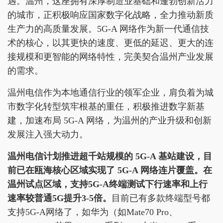
遇。温州，这座拥有深厚制造业基础和蓬勃创新活力
的城市，正积极响应国家数字化战略，全力推动新质
生产力的高质量发展。5G-A 网络作为新一代通信技
术的核心，以其更快的速度、更低的延迟、更大的连
接规模和更智能的网络特性，完美契合温州产业发展
的需求。
温州电信作为本地通信行业的领军企业，肩负着为城
市数字化转型筑牢根基的重任，积极推进数字新基
建，加速布局 5G-A 网络，为温州的产业升级和创新
发展注入强大动力。
温州电信
计划推进
超千站规模
的
5G-A
基站建设，
目
前已在
瓯海核
心区域
实现了
5G-A
网络
连片覆盖。
在
温州
试点区域，
支持
5
G-A
终端
测试下行速率和上行
速率
较普通
5G
提升
3-5
倍
。
目前已有多款终端型号都
支持5G-A网络了，如华为（如Mate70 Pro、