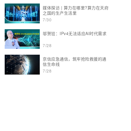
媒体探访 | 算力在哪里?算力在天府
之国的生产生活里
7/30
邬贺铨：IPv4无法适应AI时代需求
7/28
京信应急通信，筑牢抢险救援的通
信生命线
7/28