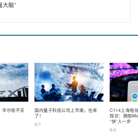
强大脑”
业，华尔街不买
国内量子科技公司上市潮，也来
C114上海电信
了！
探访：拥抱Mob
“快”人一步
8/7
8/6