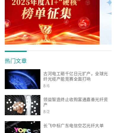
热门文章
古河电工砸千亿日元扩产，全球光
纤光缆产能竞赛全面打响
8/6
领益智造终止收购富通嘉善光纤资
产
8/2
长飞中标广东电信空芯光纤大单