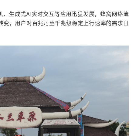
机
、生成式
AI
实时交互等应用迅猛发展，蜂窝
网络
流
传”转变，用户对百兆乃至千兆级稳定上行速率的需求日