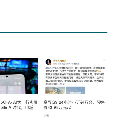
5G-A×AI大上行实景
享界G9 24小时小订破万台，预售
【深度
ile AI时代，申城
价43.98万元起
AI Inf
8/6
8/6