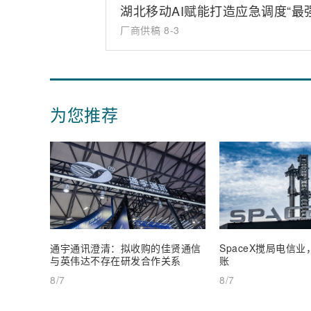
湖北移动AI赋能打造应急调度“最
厂商供稿
8-3
为您推荐
通宇通讯澄清：拟收购的佳贤通信
SpaceX搅局电信
与英伟达不存在研发合作关系
账
8/7
8/7