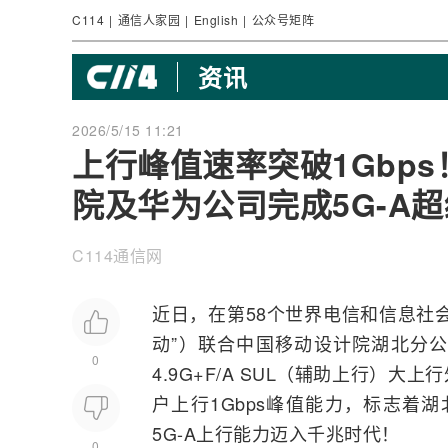
C114
|
通信人家园
|
English
|
公众号矩阵
资讯
2026/5/15 11:21
上行峰值速率突破1Gbp
院及华为公司完成5G-A
C114通信网
近日，在第58个世界电信和信息社
动”）联合中国移动设计院湖北分
0
4.9G+F/A SUL（辅助上行）
户上行1Gbps峰值能力，标志着
5G-A上行能力迈入千兆时代！
0