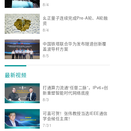
8/4
幺正量子连续完成Pre-A轮、A轮融
资
8/4
中国铁塔联合华为发布隧道创新覆
盖波导杆方案
8/5
最新视频
打通算力流通“任督二脉”，IPv6+创
新重塑智能时代网络底座
8/3
可喜可贺！张伟教授当选IEEE通信
学会候任主席！
7/31