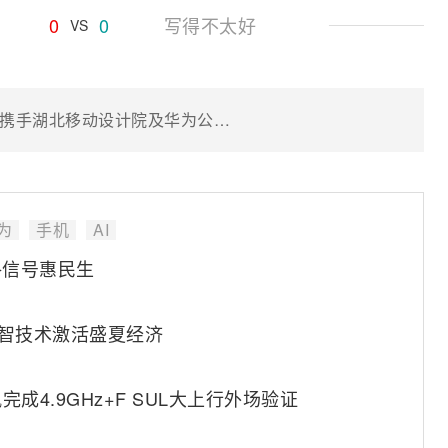
0
0
写得不太好
VS
上行峰值速率突破1Gbps！湖北移动携手湖北移动设计院及华为公司完成5G-A超级上行外场验证
为
手机
AI
格信号惠民生
数智技术激活盛夏经济
4.9GHz+F SUL大上行外场验证