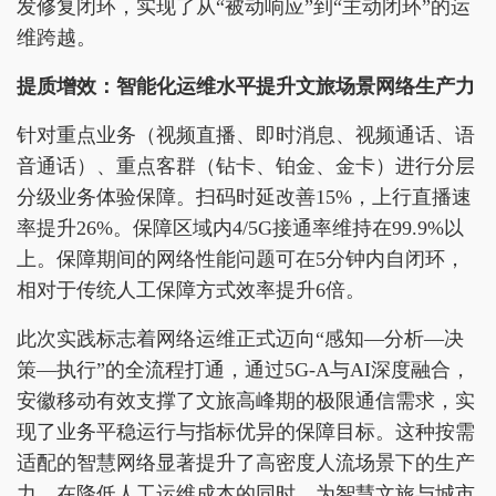
发修复闭环，实现了从“被动响应”到“主动闭环”的运
维跨越。
提质增效：智能化运维水平提升文旅场景网络生产力
针对重点业务（视频直播、即时消息、视频通话、语
音通话）、重点客群（钻卡、铂金、金卡）进行分层
分级业务体验保障。扫码时延改善15%，上行直播速
率提升26%。保障区域内4/5G接通率维持在99.9%以
上。保障期间的网络性能问题可在5分钟内自闭环，
相对于传统人工保障方式效率提升6倍。
此次实践标志着网络运维正式迈向“感知—分析—决
策—执行”的全流程打通，通过5G-A与AI深度融合，
安徽移动有效支撑了文旅高峰期的极限通信需求，实
现了业务平稳运行与指标优异的保障目标。这种按需
适配的智慧网络显著提升了高密度人流场景下的生产
力，在降低人工运维成本的同时，为智慧文旅与城市