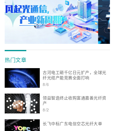
热门文章
古河电工砸千亿日元扩产，全球光
纤光缆产能竞赛全面打响
8/6
领益智造终止收购富通嘉善光纤资
产
8/2
长飞中标广东电信空芯光纤大单