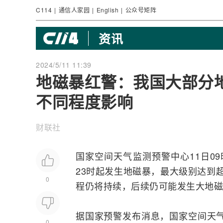
C114
|
通信人家园
|
English
|
公众号矩阵
资讯
2024/5/11 11:39
地磁暴红警：我国大部分
不同程度影响
财联社
国家空间天气
监测
预警中心11日0
23时起发生地磁暴，最大级别达到超
0
程仍将持续，后续仍可能发生大地磁
据国家预警发布消息，国家空间天气
0