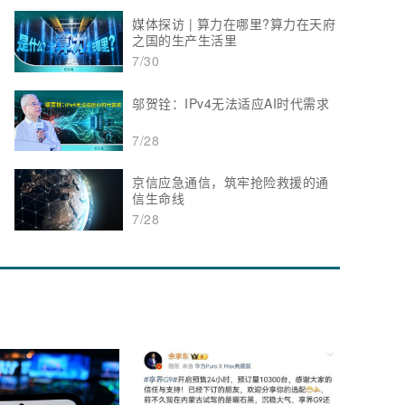
媒体探访 | 算力在哪里?算力在天府
之国的生产生活里
7/30
邬贺铨：IPv4无法适应AI时代需求
7/28
京信应急通信，筑牢抢险救援的通
信生命线
7/28