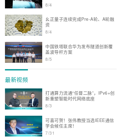
8/4
幺正量子连续完成Pre-A轮、A轮融
资
8/4
中国铁塔联合华为发布隧道创新覆
盖波导杆方案
8/5
最新视频
打通算力流通“任督二脉”，IPv6+创
新重塑智能时代网络底座
8/3
可喜可贺！张伟教授当选IEEE通信
学会候任主席！
7/31