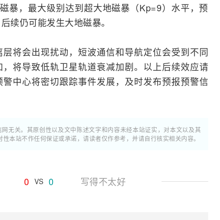
生地磁暴，最大级别达到超大地磁暴（Kp=9）水平，预
，后续仍可能发生大地磁暴。
离层将会出现扰动，短波通信和导航定位会受到不同
加，将导致低轨卫星轨道衰减加剧。以上后续效应请
预警中心将密切跟踪事件发展，及时发布预报预警信
通信网无关。其原创性以及文中陈述文字和内容未经本站证实，对本文以及其
时性本站不作任何保证或承诺，请读者仅作参考，并请自行核实相关内容。
0
0
写得不太好
VS