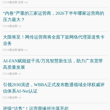
C114通信网 岳明
7/28
“内卷”严重的三家运营商，2026下半年哪家运营商的
压力最大？
C114通信网
7/27
大限将至！网传运营商将全面下架网络代理渠道售卡
业务
C114通信网 颜翊
7/21
AI-FAN赋能超千兆/万兆智慧新生活，助力广东宽带
高质量发展
C114通信网
7/17
引领2030演进，WBBA正式发布数通领域全球权威评
估体系AI-Net认证
C114通信网
7/15
评级“沽售”！运营商缘何沦落至此