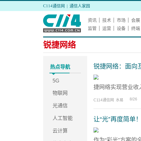
C114通信网
|
通信人家园
资讯
技术
市场
会展
监管
运营
设备
终端
锐捷网络
锐捷网络：面向
热点导航
5G
捷网络实现营业收入66
物联网
8/26
C114通信网 水易
光通信
人工智能
让“光”再度简单
云计算
作为“彩光”方案