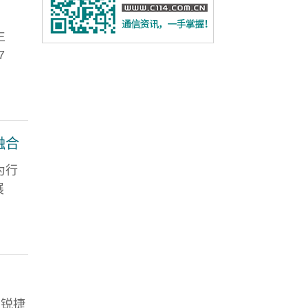
生
7
融合
为行
展
，锐捷