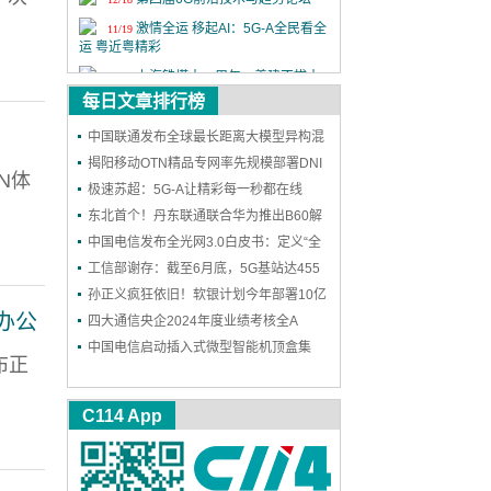
激情全运 移起AI：5G-A全民看全
11/19
运 粤近粤精彩
上海铁塔十一周年：善建不拔十
11/18
一载，锐意进取向未来
每日文章排行榜
2025年中国国际信息通信展览会
9/24
中国联通发布全球最长距离大模型异构混
第二十六届中国国际光电博览会
9/9
训成果
揭阳移动OTN精品专网率先规模部署DNI
N体
保护，实现高可靠能力再升级
极速苏超：5G-A让精彩每一秒都在线
东北首个！丹东联通联合华为推出B60解
决方案，一站式护航企业网络和安防
中国电信发布全光网3.0白皮书：定义“全
光智联”，2030年能力基本达成
工信部谢存：截至6月底，5G基站达455
万个 5G用户达11.18亿户
孙正义疯狂依旧！软银计划今年部署10亿
办公
个AI智能体
四大通信央企2024年度业绩考核全A
中国电信启动插入式微型智能机顶盒集
布正
采：规模300万台
C114 App