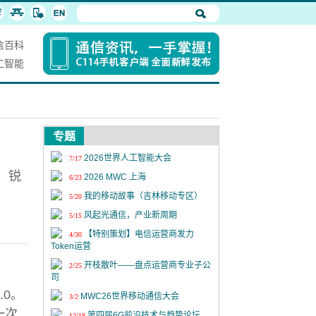
信百科
工智能
专题
2026世界人工智能大会
7/17
，锐
2026 MWC 上海
6/23
我的移动故事（吉林移动专区）
5/20
风起光通信，产业新周期
5/15
【特别策划】电信运营商发力
4/30
Token运营
开枝散叶——盘点运营商专业子公
2/25
司
0。
MWC26世界移动通信大会
3/2
一次
第四届6G前沿技术与趋势论坛
12/18