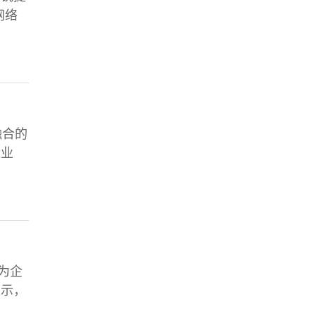
网络
融合的
近业
为企
表示，