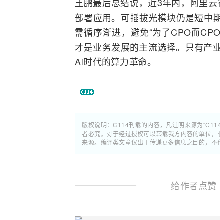
王鹏最后总结说，近3年内，阿里云智算
部署应用。可插拔光模块仍是短中期
需循序渐进，避免“为了CPO而C
才是业务发展的主流选择。只有产业
AI
时代的算力革命。
版权说明：C114刊载的内容，凡注明来源为“C11
者必究。对于经过授权可以转载我方内容的单位，
来源。编译类文章仅出于传递更多信息之目的，不
给作者点赞