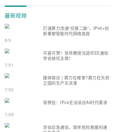
最新视频
打通算力流通“任督二脉”，IPv6+创
新重塑智能时代网络底座
8/3
可喜可贺！张伟教授当选IEEE通信
学会候任主席！
7/31
媒体探访 | 算力在哪里?算力在天府
之国的生产生活里
7/30
邬贺铨：IPv4无法适应AI时代需求
7/28
京信应急通信，筑牢抢险救援的通