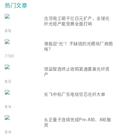
热门文章
古河电工砸千亿日元扩产，全球光
纤光缆产能竞赛全面打响
8/6
港股迎“光”！不缺钱的光模块厂商图
啥？
7/30
领益智造终止收购富通嘉善光纤资
产
8/2
长飞中标广东电信空芯光纤大单
8/4
幺正量子连续完成Pre-A轮、A轮融
资
8/4