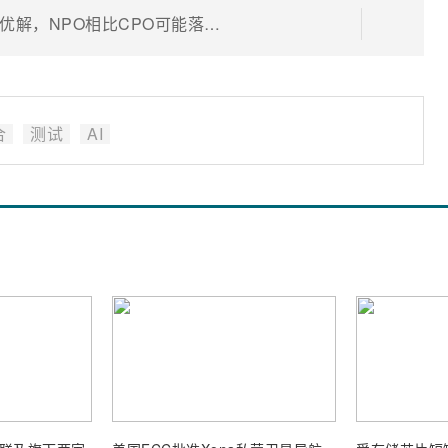
阿里云王鹏：可插拔光模块是短期最优解，NPO相比CPO可能落地更快
合
测试
AI