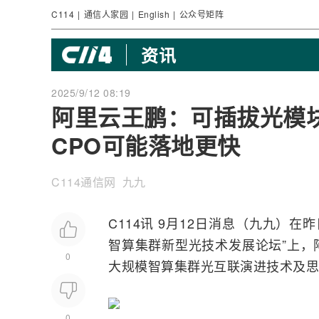
C114
|
通信人家园
|
English
|
公众号矩阵
资讯
2025/9/12 08:19
阿里云王鹏：可插拔光模
CPO可能落地更快
C114通信网 九九
C114讯 9月12日消息（九九）在
智算集群新型光技术发展论坛”上，
0
大规模智算集群光互联演进技术及思
0