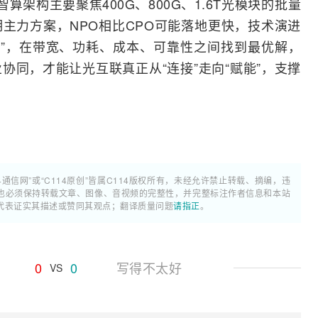
架构主要聚焦400G、800G、1.6T光模块的批量
主力方案，NPO相比CPO可能落地更快，技术演进
PO”，在带宽、功耗、成本、可靠性之间找到最优解，
协同，才能让光互联真正从“连接”走向“赋能”，支撑
4通信网”或“C114原创”皆属C114版权所有，未经允许禁止转载、摘编，违
也必须保持转载文章、图像、音视频的完整性，并完整标注作者信息和本站
代表证实其描述或赞同其观点；翻译质量问题
请指正
。
0
0
写得不太好
VS