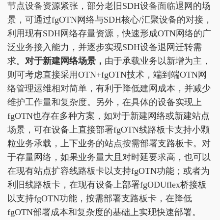
节点设备资源紧张，部分老旧SDH设备面临退网的场
景，可通过fgOTN网络与SDH核心/汇聚设备的对接，
利用现有SDH网络存量资源，快速形成OTN网络的广
泛业务接入能力，并逐步实现SDH设备退网迁转需
求。
对于新建网络场景，
由于承载业务以新增为主，
则可考虑直接采用OTN+fgOTN技术，端到端OTN网
络管理运维相对简单，有利于降低建网成本，并减少
维护工作量和复杂度。另外，在具体的设备实现上
fgOTN也存在多种方案，如对于新建网络或新建站点
场景，可在设备上直接部署fgOTN线路板卡支持小颗
粒业务承载，上下业务的站点按需部署支路板卡。对
于存量网络，如果业务量大且对时延要求高，也可以
在现有站点扩容线路板卡以支持fgOTN功能；或者为
利旧线路板卡，在现有设备上部署fgODUflex桥接板
以支持fgOTN功能，按需部署支路板卡，在降低
fgOTN部署成本和复杂度的基础上实现快速部署。