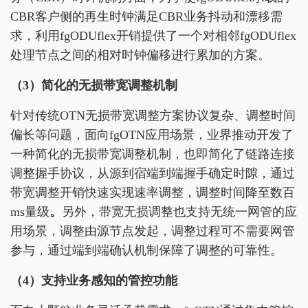
CBR客户侧的再生时钟满足CBR业务抖动和漂移需
求，利用fgODUflex开销提供了一个对相邻fgODUflex
处理节点之间的相对时钟偏移进行累加的方案。
（
3）
简化的
无损带宽调整
机制
针对传统OTN无损带宽调整方案协议复杂、调整时间
偏长等问题，面向fgOTN应用场景，业界推动开发了
一种简化的无损带宽调整机制，也即简化了链路连接
调整握手协议，从源到宿端到端握手确定时隙，通过
带宽调整开销快速实现速率调整，调整时间降至数百
ms量级
。
另外，带宽无损调整也支持无统一网管的应
用场景，调整由源节点发起，调整过程可不需要网管
参与，通过端到端确认机制保障了调整的可靠性。
（
4）
支持
业务
感知
的
管控功能