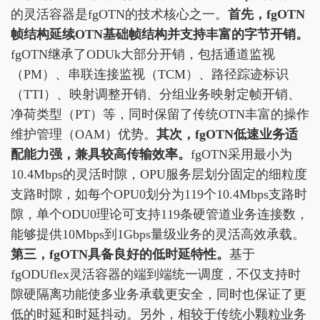
的灵活容器是fgOTN的技术核心之一。
首先，
fgOTN
帧
结构
延续OTN基础帧结构并支持
丰富的
字节
开销。
fgOTN继承了ODUk大部分开销，包括通道监视
（PM）、串联连接监视（TCM）、路径踪迹标识
（TTI）、映射调整开销、分组业务映射定帧开销、
净荷类型（PT）等，同时保留了传统OTN丰富的操作
维护管理（OAM）优势。
其次，
fgOTN
低速业务适
配
能力强，
兼具较高传输效率。
fgOTN采用最小为
10.4Mbps的灵活时隙，OPU服务层划分固定的细粒度
支路时隙，如每个OPU0划分为119个10.4Mbps支路时
隙，单个ODU0理论可支持119条硬管道业务连接数，
能够提供10Mbps到1Gbps量级业务的灵活高效承载。
第三，
fgOTN
具备良好的低时延特性。
基于
fgODUflex灵活容器的端到端统一调度，不仅支持时
隙硬隔离功能使多业务承载更安全，同时也保证了更
低的时延和时延抖动。另外，相较于传统小颗粒业务