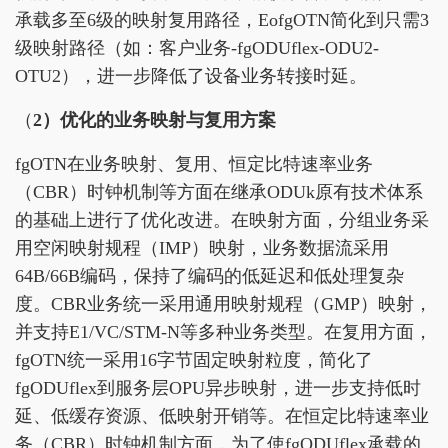
承载多至6级的映射复用路径，EofgOTN简化到只需3
级映射路径（如：客户业务-fgODUflex-ODU2-
OTU2），进一步降低了设备业务转接时延。
（
2）
优化
的
业务
映射与复用
方案
fgOTN在业务映射、复用、恒定比特速率业务
（CBR）时钟机制等方面在继承ODUk原有技术体系
的基础上进行了优化改进。在映射方面，分组业务采
用空闲映射规程（IMP）映射，业务数据流采用
64B/66B编码，保持了编码的低延迟和低处理复杂
度。CBR业务统一采用通用映射规程（GMP）映射，
并支持E1/VC/STM-N等多种业务类型。在复用方面，
fgOTN统一采用16字节固定映射粒度，简化了
fgODUflex到服务层OPU异步映射，进一步支持低时
延、低缓存资源、低映射开销等。在恒定比特速率业
务（CBR）时钟机制方面，为了使fgODUflex承载的