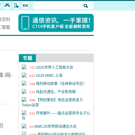
信百科
工智能
专题
2026世界人工智能大会
7/17
-网-
2026 MWC 上海
6/23
我的移动故事（吉林移动专区）
5/20
风起光通信，产业新周期
5/15
【特别策划】电信运营商发力
4/30
Token运营
开枝散叶——盘点运营商专业子公
2/25
司
职
MWC26世界移动通信大会
3/2
第四届6G前沿技术与趋势论坛
12/18