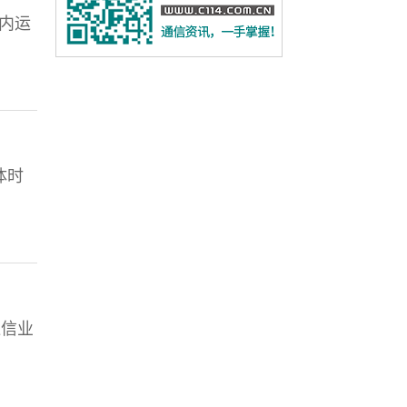
国内运
体时
通信业