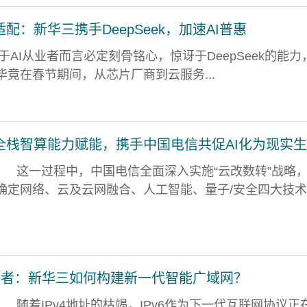
配：新华三携手DeepSeek，加速AI普惠
对于AI从业者而言必定刻骨铭心，惊讶于DeepSeek的能力
竟在春节期间，从芯片厂商到云服务...
全栈智算能力赋能，携手中国电信共促AI化为现实
这一过程中，中国电信全面深入实施“云改数转”战略
确定网络、云及云网融合、人工智能、量子/安全四大技
推动者：新华三如何构建新一代智能广域网？
随着IPv4地址的枯竭，IPv6作为下一代互联网协议正