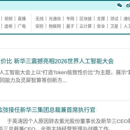
视频
直播
无线
光通信
专网
区块链
支撑
测试
通
虚商
广电
安防
物联网
量子
云计算
安全
卫星
人
致性价比 新华三震撼亮相2026世界人工智能大会
人工智能大会上以“打造Token极致性价比”为主题，展示“算
协同能力及灵犀智算等创新方...
竑弢接任新华三集团总裁兼首席执行官
于英涛因个人原因辞去紫光股份董事长及新华三CEO
三总裁兼CEO，全面主持经营管理与战略工作。...