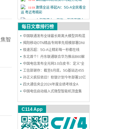
激情全运 移起AI：5G-A全民看全
11/19
运 粤近粤精彩
上海铁塔十一周年：善建不拔十
11/18
一载，锐意进取向未来
每日文章排行榜
2025年中国国际信息通信展览会
9/24
中国联通发布全球最长距离大模型异构混
聚焦智
第二十六届中国国际光电博览会
9/9
训成果
揭阳移动OTN精品专网率先规模部署DNI
保护，实现高可靠能力再升级
极速苏超：5G-A让精彩每一秒都在线
东北首个！丹东联通联合华为推出B60解
决方案，一站式护航企业网络和安防
中国电信发布全光网3.0白皮书：定义“全
光智联”，2030年能力基本达成
工信部谢存：截至6月底，5G基站达455
万个 5G用户达11.18亿户
孙正义疯狂依旧！软银计划今年部署10亿
个AI智能体
四大通信央企2024年度业绩考核全A
中国电信启动插入式微型智能机顶盒集
采：规模300万台
C114 App