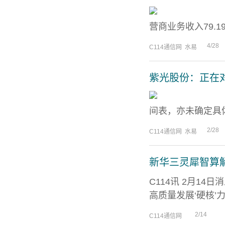
营商业务收入79.1
4/28
C114通信网 水易
紫光股份：正在
间表，亦未确定具体
2/28
C114通信网 水易
新华三灵犀智算解
C114讯 2月14日
高质量发展‘硬核’力
2/14
C114通信网