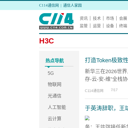
C114通信网
|
通信人家园
资讯
技术
市场
会展
监管
运营
设备
终端
H3C
打造Token极
热点导航
新华三在2026世界
5G
存-云-安-维”全栈
物联网
7/17
C114通信网
光通信
人工智能
于英涛辞职，王
云计算
务；王竑弢接任新华