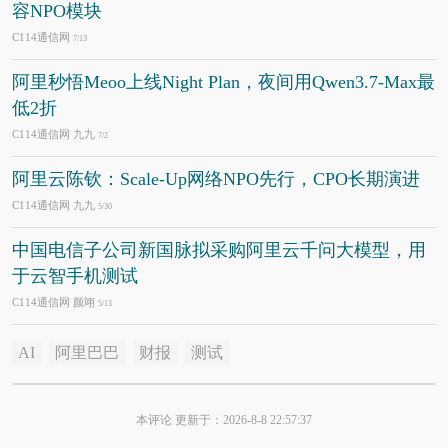
容NPO模块
C114通信网
7/13
阿里秒悟Meoo上线Night Plan，夜间用Qwen3.7-Max最
低2折
C114通信网 九九
7/2
阿里云陈钦：Scale-Up网络NPO先行，CPO长期演进
C114通信网 九九
5/30
中国电信子公司新国脉拟采购阿里云千问大模型，用
于云智手机测试
C114通信网 颜翊
5/13
AI
阿里巴巴
财报
测试
本评论 更新于：2026-8-8 22:57:37