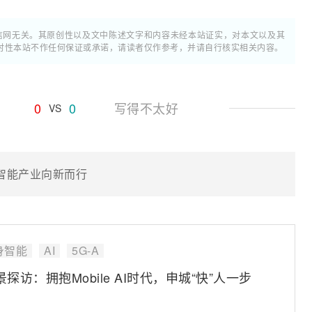
通信网无关。其原创性以及文中陈述文字和内容未经本站证实，对本文以及其
时性本站不作任何保证或承诺，请读者仅作参考，并请自行核实相关内容。
0
0
写得不太好
VS
工智能产业向新而行
身智能
AI
5G-A
景探访：拥抱Mobile AI时代，申城“快”人一步