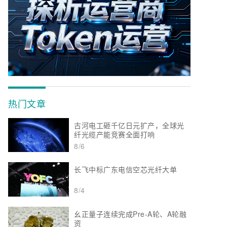
热门文章
古河电工砸千亿日元扩产，全球光
纤光缆产能竞赛全面打响
8/6
长飞中标广东电信空芯光纤大单
8/4
幺正量子连续完成Pre-A轮、A轮融
资