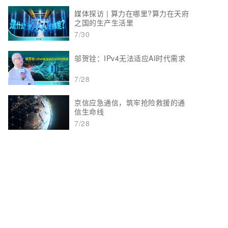
媒体探访 | 算力在哪里?算力在天府
之国的生产生活里
7/30
邬贺铨：IPv4无法适应AI时代需求
7/28
京信应急通信，筑牢抢险救援的通
信生命线
7/28