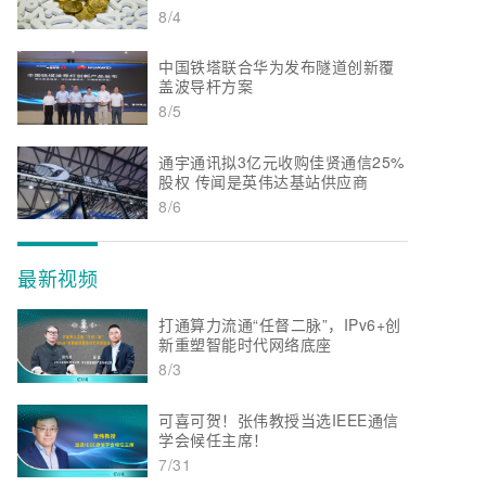
8/4
中国铁塔联合华为发布隧道创新覆
盖波导杆方案
8/5
通宇通讯拟3亿元收购佳贤通信25%
股权 传闻是英伟达基站供应商
8/6
最新视频
打通算力流通“任督二脉”，IPv6+创
新重塑智能时代网络底座
8/3
可喜可贺！张伟教授当选IEEE通信
学会候任主席！
7/31