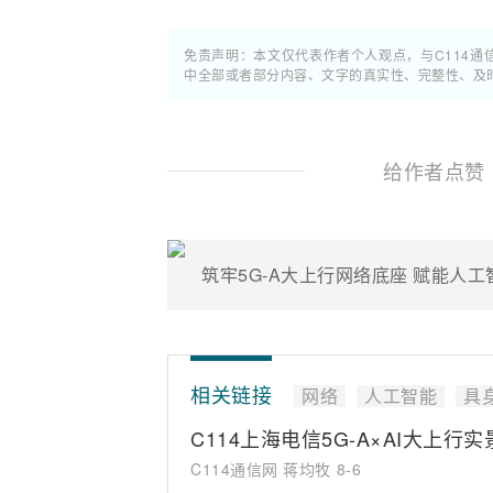
免责声明：本文仅代表作者个人观点，与C114
中全部或者部分内容、文字的真实性、完整性、及
给作者点赞
筑牢5G-A大上行网络底座 赋能人
相关链接
网络
人工智能
具
C114上海电信5G-A×AI大上行实
C114通信网 蒋均牧
8-6