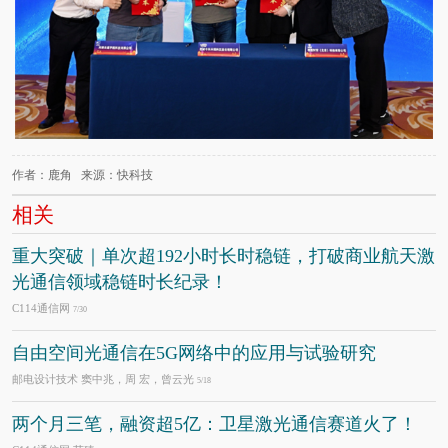
作者：鹿角 来源：快科技
相关
重大突破｜单次超192小时长时稳链，打破商业航天激
光通信领域稳链时长纪录！
C114通信网
7/30
自由空间光通信在5G网络中的应用与试验研究
邮电设计技术 窦中兆，周 宏，曾云光
5/18
两个月三笔，融资超5亿：卫星激光通信赛道火了！