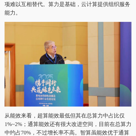
项难以互相替代。算力是基础，云计算提供组织服务
能力。
从能效来看，超算能效最低但其在总算力中占比仅
1%~2%；通算能效还有很大改进空间，目前在总算力
中约占70%，不过增长率不高。智算虽能效优于通算