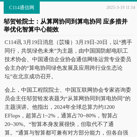
C114通信网
2025-3-19 11:54
邬贺铨院士：从算网协同到算电协同 应多措并
举优化智算中心能效
C114讯 3月19日消息（苡臻）3月19日-20日，以“携手
同行，共筑绿色未来”为主题，由中国国防邮电职工
技术协会、中国通信企业协会通信网络运营专业委员
会主办的“算电协同绿色发展及应用跨行业生态论
坛”在北京成功召开。
会上，中国工程院院士、中国互联网协会专家咨询委
员会主任邬贺铨发表题为“从算网协同到算电协同”的
主题演讲。他指出，2024年全球总算力约1200
EFlops，超算占1~2%，通算占70~80%，智算占
20~30%。“智算本身发展很快，但取代不了通
算。”通算与智算都可兼有对方部分能力，但各自强