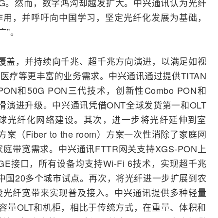
10G。然而，数字鸿沟却越发扩大。中兴通讯认为光纤
作用，并呼吁向中国学习，坚定光纤化发展为基础，
广”。
络覆盖，并持续向千兆、超千兆方向演进，以满足如视
医疗等更丰富的业务需求。中兴通讯通过提供TITAN
PON
和50G PON三代技术，创新性Combo PON和
网络平滑演进升级。中兴通讯凭借
ONT
全球发货第一和OLT
球光纤化网络建设。其次，进一步将光纤延伸到室
方案（Fiber to the room）方案一次性消除了家庭网
庭带宽需求。中兴通讯FTTR
网关
支持XGS-PON上
5GE接口，所有设备均支持
Wi-Fi 6
技术，实现超千兆
在中国20多个城市试点。再次，将光纤进一步扩展到农
设光纤
宽带
来实现普及接入。中兴通讯提供多种轻量
供小容量OLT和机柜，相比于传统方式，在重量、体积和