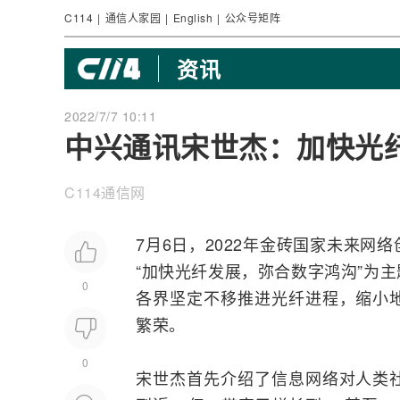
C114
|
通信人家园
|
English
|
公众号矩阵
资讯
2022/7/7 10:11
中兴通讯宋世杰：加快光
C114通信网
7月6日，2022年金砖国家未来
网络
“加快
光纤
发展，弥合数字鸿沟”为
0
各界坚定不移推进光纤进程，缩小
繁荣。
0
宋世杰首先介绍了信息网络对人类