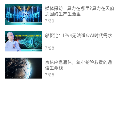
媒体探访 | 算力在哪里?算力在天府
之国的生产生活里
7/30
邬贺铨：IPv4无法适应AI时代需求
7/28
京信应急通信，筑牢抢险救援的通
信生命线
7/28