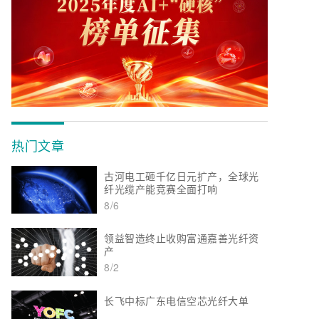
热门文章
古河电工砸千亿日元扩产，全球光
纤光缆产能竞赛全面打响
8/6
领益智造终止收购富通嘉善光纤资
产
8/2
长飞中标广东电信空芯光纤大单