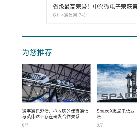
省级最高荣誉！中兴微电子荣获
C114通信网
7-31
为您推荐
通宇通讯澄清：拟收购的佳贤通信
SpaceX搅局电信
与英伟达不存在研发合作关系
账
8/7
8/7