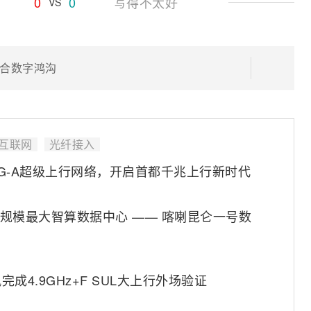
0
0
写得不太好
VS
合数字鸿沟
互联网
光纤接入
G-A超级上行网络，开启首都千兆上行新时代
坦规模最大智算数据中心 —— 喀喇昆仑一号数
4.9GHz+F SUL大上行外场验证