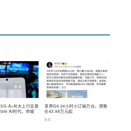
5G-A×AI大上行实景
享界G9 24小时小订破万台，预售
【深度
ile AI时代，申城
价43.98万元起
AI Inf
8/6
8/6