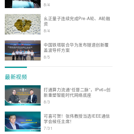
8/4
幺正量子连续完成Pre-A轮、A轮融
资
8/4
中国铁塔联合华为发布隧道创新覆
盖波导杆方案
8/5
最新视频
打通算力流通“任督二脉”，IPv6+创
新重塑智能时代网络底座
8/3
可喜可贺！张伟教授当选IEEE通信
学会候任主席！
7/31