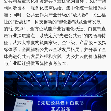
公共利益最大化和资源共享最优化为目标，以统一架
构同源技术、服务化按需供给、集中化统一运维为标
准；同时，公共云作为产业升级的“放大器”、民生福
祉的“普惠桥”、科技创新的“孵化器”以及全球发展
的“新支点”，全方位赋能产业智能化跃迁。白皮书直
击行业深层痛点，系统定义“先进公共云”的内涵与特
征，从六大维度构筑国家级、企业级、产品级三级指
标体系，全面解析公共云全球发展格局，并分享了全
球先进公共云发展路径和实践，为公共云的价值释放
与产业跃迁提供系统性参考蓝本。