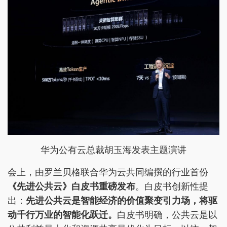
华为公有云总裁胡玉海发表主题演讲
会上，由罗兰贝格联合华为云共同编撰的行业首份
《先进公共云》白皮书重磅发布
。白皮书创新性提
出：
先进
公共云
是智能经济的价值聚变引力场，将驱
动千行万业的智能化跃迁。
白皮书明确，公共云是以