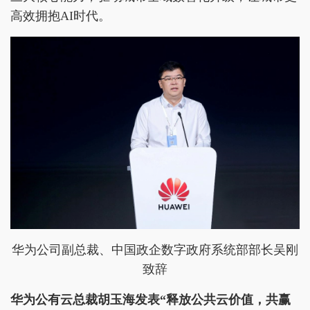
高效拥抱AI时代。
华为公司副总裁、中国政企数字政府系统部部长吴刚
致辞
华为
公有云
总裁胡玉海发表“释放公共云价值，共赢