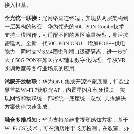
接入根基。
全光
统一
联接：
光网络直连终端，实现从两层架构到
一层架构的转变，华为领先的50G PON Combo技术，
支持三模同传，可适配不同的园区流量模型，灵活按
需建网。全新一代50G PON ONU，增加POE++供电
能力，同时支持SM4国密和端口级硬隔离，进一步扩
大了50G PON在如医疗AI辅助数字化病理、学校VR
实训教室等各行业场景的应用。
鸿蒙
开放
物联：
华为ONU集成开源鸿蒙底座，打造业
界首款Wi-Fi 7物联光AP，内置星闪和蓝牙模块，实
现网络和物联统一部署统一底座统一总线, 支撑解决
方案伙伴快速集成。
融合
多维感知：
华为支持多维非视觉感知方案，基于
Wi-Fi CSI技术，可在酒店用于飞房检测，在教室、办