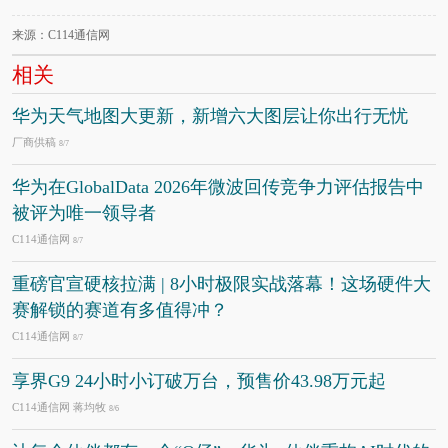
来源：C114通信网
相关
华为天气地图大更新，新增六大图层让你出行无忧
厂商供稿
8/7
华为在GlobalData 2026年微波回传竞争力评估报告中
被评为唯一领导者
C114通信网
8/7
重磅官宣硬核拉满 | 8小时极限实战落幕！这场硬件大
赛解锁的赛道有多值得冲？
C114通信网
8/7
享界G9 24小时小订破万台，预售价43.98万元起
C114通信网 蒋均牧
8/6