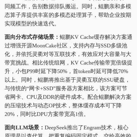
同频工作，告别数据排队搬运。同时，鲲鹏亲和多模
态算子库提供丰富的多模态处理算子，帮助企业按期
实现模型的快速迭代。
面向分布式存储场景：
鲲鹏KV Cache缓存解决方案通
过增强开源MoonCake社区，支持内存与SSD多级池
化，并依托灵衢对等互联技术，有效应对大容量与大
带宽挑战。相比传统组网，KV Cache传输带宽倍级提
升，小包P99时延下降50%，首token时延可降低70%
以上。同时，鲲鹏将推出基于灵衢互联的SSU硬盘，
与传统的“网卡+SSD”服务器方案相比，该方案可节
省网卡、CPU及DDR的硬件成本。配合鲲鹏解决方案
的压缩技术与动态OP技术，整体缓存成本可下降
20%，同时比DPU方案带宽高1倍。
面向LLM场景：
DeepSeek推出了Engram技术，核心
原理是以查代算，把重复编码固定模式，交给高效的