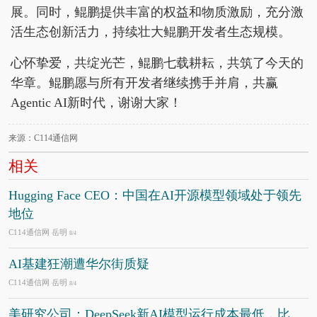
展。同时，鲲鹏提供丰富的权益和物质激励，充分激
活生态创新活力，持续壮大鲲鹏开发者生态规模。
心怀挚爱，共绽光芒，鲲鹏七载耕耘，共筑了今天的
华章。鲲鹏愿与所有开发者继续携手并肩，共赢
Agentic AI新时代，谢谢大家！
来源：C114通信网
相关
Hugging Face CEO：中国在AI开源模型领域处于领先
地位
C114通信网 岳明
8/4
AI基建狂潮遭华尔街质疑
C114通信网 岳明
8/4
美研究公司：DeepSeek新AI模型运行成本最低，比