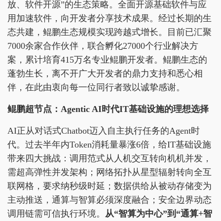
放、软件开源”的生态策略。全面开源基础软件与应
用加速软件，向开发者分享技术成果。经过长期的生
态共建，鲲鹏生态规模实现跨越式增长。目前已汇聚
7000余家合作伙伴，联合孵化27000个行业解决方
案，累计培育415万名专业鲲鹏开发者。鲲鹏生态的
蓬勃生长，离不开广大开发者的鼎力支持和悉心相
伴，在此由衷向每一位同行者致以诚挚感谢。
鲲鹏超节点：Agentic AI时代IT基础设施的理想选择
AI正从对话式Chatbot迈入自主执行任务的Agent时
代。过去半年内Token消耗量暴涨6倍，给IT基础设施
带来四大挑战：调用范式从人机交互转向机机并发，
需超高弹性并发架构；网络拓扑从星型辐射转向全互
联网格，要求纳秒级时延；数据供给从被动存储变为
主动推送，通算与智算必须深度融合；安全边界动态
调用链需可信执行环境。
从“智算为中心”到“通算+智