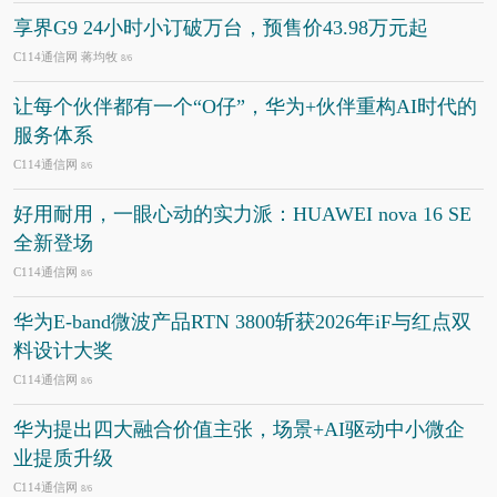
享界G9 24小时小订破万台，预售价43.98万元起
C114通信网 蒋均牧
8/6
让每个伙伴都有一个“O仔”，华为+伙伴重构AI时代的
服务体系
C114通信网
8/6
好用耐用，一眼心动的实力派：HUAWEI nova 16 SE
全新登场
C114通信网
8/6
华为E-band微波产品RTN 3800斩获2026年iF与红点双
料设计大奖
C114通信网
8/6
华为提出四大融合价值主张，场景+AI驱动中小微企
业提质升级
C114通信网
8/6