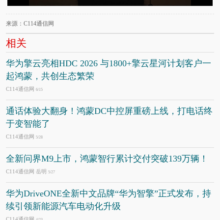
来源：C114通信网
相关
华为擎云亮相HDC 2026 与1800+擎云星河计划客户一
起鸿蒙，共创生态繁荣
C114通信网
6/15
通话体验大翻身！鸿蒙DC中控屏重磅上线，打电话终
于变智能了
C114通信网
5/28
全新问界M9上市，鸿蒙智行累计交付突破139万辆！
C114通信网 岳明
5/27
华为DriveONE全新中文品牌“华为智擎”正式发布，持
续引领新能源汽车电动化升级
C114通信网
4/23