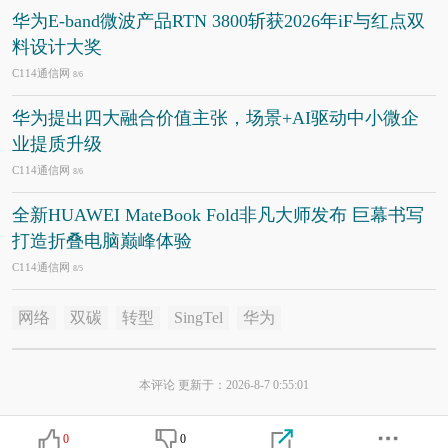
华为E-band微波产品RTN 3800斩获2026年iF与红点双
料设计大奖
C114通信网
8/6
华为提出四大融合价值主张，场景+AI驱动中小微企
业提质升级
C114通信网
8/6
全新HUAWEI MateBook Fold非凡大师发布 巨幕书写
打造折叠电脑巅峰体验
C114通信网
8/5
网络
双碳
转型
SingTel
华为
本评论 更新于：2026-8-7 0:55:01
0
0