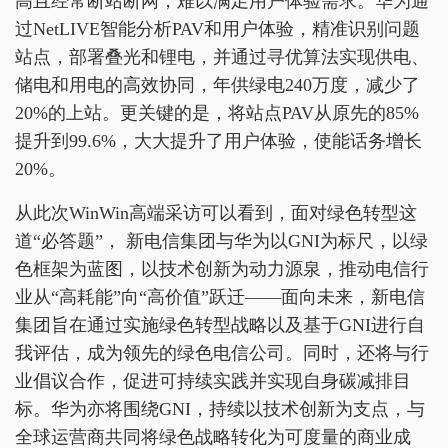
高且经常断站断网，难以满足用户体验需求。华为通
过NetLIVE智能分析PAV和用户体验，精准识别问题
站点，部署叠光和锂电，并通过寻优算法实现供电、
储电和用电的高效协同，年供绿电240万度，减少了
20%的上站。更关键的是，将站点PAV从原先的85%
提升到99.6%，大大提升了用户体验，使能话务增长
20%。
从此次WinWin高端采访可以看到，面对绿色转型这
道“必答题”， 新电信集团与华为以GNI为标尺，以绿
色框架为蓝图，以技术创新为动力源泉，推动电信行
业从“高耗能”向“高价值”跃迁——面向未来，新电信
集团旨在通过实施绿色转型战略以及基于GNI进行自
我评估，成为领先的绿色电信公司。同时，还将与行
业倡议合作，促进可持续实践并实现自身碳减排目
标。华为亦将围绕GNI，持续以技术创新为支点，与
全球运营商共同将绿色战略转化为可度量的商业成