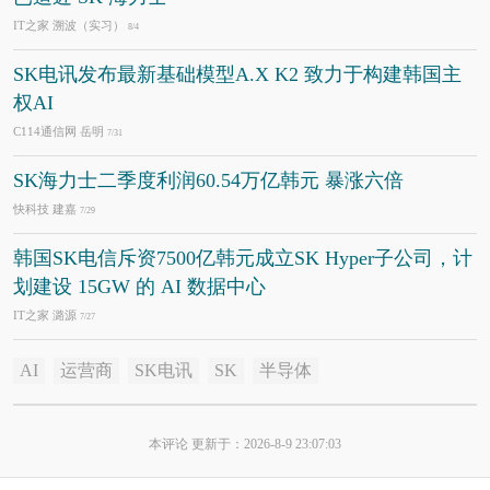
IT之家 溯波（实习）
8/4
SK电讯发布最新基础模型A.X K2 致力于构建韩国主
权AI
C114通信网 岳明
7/31
SK海力士二季度利润60.54万亿韩元 暴涨六倍
快科技 建嘉
7/29
韩国SK电信斥资7500亿韩元成立SK Hyper子公司，计
划建设 15GW 的 AI 数据中心
IT之家 潞源
7/27
AI
运营商
SK电讯
SK
半导体
本评论 更新于：2026-8-9 23:07:03