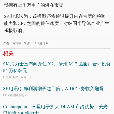
就拥有上千万用户的潜在市场。
SK电讯认为，该模型还将通过提升内存带宽的检验
能力和GPU之间的通信速度，对韩国半导体产业产生
积极影响。
作者：蒋均牧 来源：C114通信网
相关
SK 海力士宣布向龙仁 Y2、清州 M17 晶圆厂合计投资
54 万亿韩元
IT之家 溯波（实习）
8/7
SK电讯Q2净利润增长超四倍，AIDC业务收入翻番
C114通信网 岳明
8/5
Counterpoint：三星电子扩大 DRAM 市占优势，美光
已迫近 SK 海力士