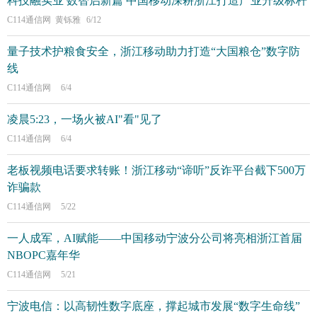
科技融实业 数智启新篇 中国移动深耕浙江打造产业升级标杆
C114通信网 黄铄雅
6/12
量子技术护粮食安全，浙江移动助力打造“大国粮仓”数字防
线
C114通信网
6/4
凌晨5:23，一场火被AI"看"见了
C114通信网
6/4
老板视频电话要求转账！浙江移动“谛听”反诈平台截下500万
诈骗款
C114通信网
5/22
一人成军，AI赋能——中国移动宁波分公司将亮相浙江首届
NBOPC嘉年华
C114通信网
5/21
宁波电信：以高韧性数字底座，撑起城市发展“数字生命线”