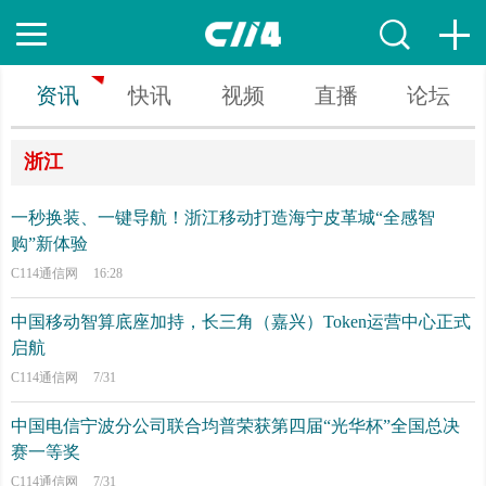
资讯
快讯
视频
直播
论坛
浙江
一秒换装、一键导航！浙江移动打造海宁皮革城“全感智
购”新体验
C114通信网
16:28
中国移动智算底座加持，长三角（嘉兴）Token运营中心正式
启航
C114通信网
7/31
中国电信宁波分公司联合均普荣获第四届“光华杯”全国总决
赛一等奖
C114通信网
7/31