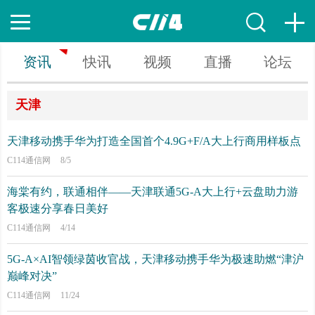
资讯
快讯
视频
直播
论坛
天津
天津移动携手华为打造全国首个4.9G+F/A大上行商用样板点
C114通信网
8/5
海棠有约，联通相伴——天津联通5G-A大上行+云盘助力游
客极速分享春日美好
C114通信网
4/14
5G-A×AI智领绿茵收官战，天津移动携手华为极速助燃“津沪
巅峰对决”
C114通信网
11/24