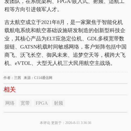
发团队，在系统架构、FPGA/嵌入式、射频、适航工
程等方向引进领军人才。
吉太航空成立于2021年8月，是一家聚焦于智能化机
载航电系统和航空基础设施研发制造的创新型科技企
业，其核心产品为ELT应急定位机、GDL多模宽带数
据链、GATSN机载时间敏感网络，客户矩阵包括中国
商飞、沃飞长空、御风未来、追梦空天等，横跨大飞
机、eVTOL、大型无人机三大民用航空主战场。
作者：兰茜 来源：C114通信网
相关
网络
宽带
FPGA
射频
本评论 更新于：2026-8-11 3:36:36