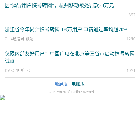
因“诱导用户携号转网”，杭州移动被处罚款20万元
8/22
浙江省今年累计携号转网109万用户 申请通过率均超70%
C114通信网 颜翊
12/10
仅限内部友好用户：中国广电在北京等三省市启动携号转网
试点
DVBCN中广5G
10/21
触屏版
电脑版
C114.com.cn 沪ICP备12002291号