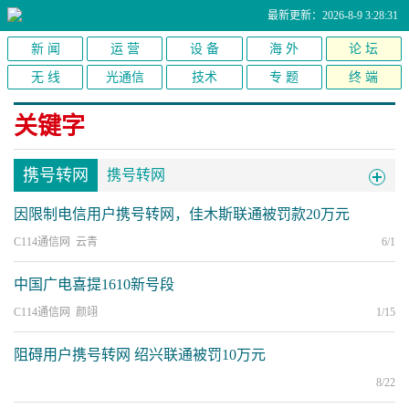
最新更新：2026-8-9 3:28:31
新 闻
运 营
设 备
海 外
论 坛
无 线
光通信
技术
专 题
终 端
关键字
携号转网
携号转网
因限制电信用户携号转网，佳木斯联通被罚款20万元
C114通信网 云青
6/1
中国广电喜提1610新号段
C114通信网 颜翊
1/15
阻碍用户携号转网 绍兴联通被罚10万元
8/22